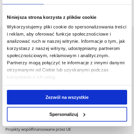
Niniejsza strona korzysta z plików cookie
Wykorzystujemy pliki cookie do spersonalizowania treści
i reklam, aby oferować funkcje społecznościowe i
Uniwersytet Rzeszowski
analizować ruch w naszej witrynie. Informacje o tym, jak
Al. Tadeusza Rejtana 16C
korzystasz z naszej witryny, udostępniamy partnerom
35-959 Rzeszów
społecznościowym, reklamowym i analitycznym.
Partnerzy mogą połączyć te informacje z innymi danymi
Pomiń
Polityka prywatności
otrzymanymi od Ciebie lub uzyskanymi podczas
nawigację
Mapa serwisu
korzystania z ich usług.
i
Biblioteka
przejdź
Wydawnictwo
do
Covid info
Zezwól na wszystkie
treści
Studia podyplomowe
Praca na UR
Spersonalizuj
Zamówienia publiczne
Fundusze strukturalne
Projekty współfinansowane przez UE