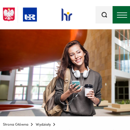
Słowa
kluczowe
Menu - górna belka
Strona Główna
Wydziały