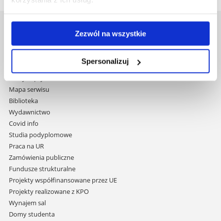
Uniwersytet Rzeszowski
Zezwól na wszystkie
Al. Tadeusza Rejtana 16C
35-959 Rzeszów
Spersonalizuj
Pomiń
Polityka prywatności
nawigację
Mapa serwisu
i
Biblioteka
przejdź
Wydawnictwo
do
Covid info
treści
Studia podyplomowe
Praca na UR
Zamówienia publiczne
Fundusze strukturalne
Projekty współfinansowane przez UE
Projekty realizowane z KPO
Wynajem sal
Domy studenta