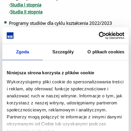
-
Studia I stopnia
-
Studia II stopnia
Programy studiów dla cyklu kształcenia 2022/2023
-
Studia I stopnia
-
Studia II stopnia
Programy studiów dla cyklu kształcenia 2023/2024
Zgoda
Szczegóły
O plikach cookies
-
Studia I stopnia
-
Studia II stopnia
Niniejsza strona korzysta z plików cookie
Programy studiów dla cyklu kształcenia 2024/2025
-
Studia I stopnia
Wykorzystujemy pliki cookie do spersonalizowania treści
-
Studia II stopnia
i reklam, aby oferować funkcje społecznościowe i
analizować ruch w naszej witrynie. Informacje o tym, jak
Programy studiów dla cyklu kształcenia 2025/2026
korzystasz z naszej witryny, udostępniamy partnerom
-
Studia I stopnia
społecznościowym, reklamowym i analitycznym.
-
Studia II stopnia
Partnerzy mogą połączyć te informacje z innymi danymi
otrzymanymi od Ciebie lub uzyskanymi podczas
korzystania z ich usług.