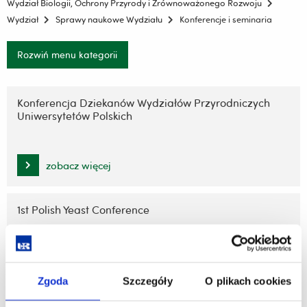
Wydział Biologii, Ochrony Przyrody i Zrównoważonego Rozwoju
Wydział
Sprawy naukowe Wydziału
Konferencje i seminaria
Rozwiń menu kategorii
Pomiń
nawigację
Konferencja Dziekanów Wydziałów Przyrodniczych
Uniwersytetów Polskich
i
przejdź
do
treści
zobacz więcej
1st Polish Yeast Conference
zobacz więcej
Zgoda
Szczegóły
O plikach cookies