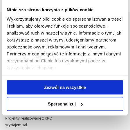
Niniejsza strona korzysta z plików cookie
Wykorzystujemy pliki cookie do spersonalizowania treści
Uniwersytet Rzeszowski
i reklam, aby oferować funkcje społecznościowe i
Al. Tadeusza Rejtana 16C
analizować ruch w naszej witrynie. Informacje o tym, jak
35-959 Rzeszów
korzystasz z naszej witryny, udostępniamy partnerom
społecznościowym, reklamowym i analitycznym.
Pomiń
Polityka prywatności
Partnerzy mogą połączyć te informacje z innymi danymi
nawigację
Mapa serwisu
otrzymanymi od Ciebie lub uzyskanymi podczas
i
Biblioteka
korzystania z ich usług.
przejdź
Wydawnictwo
do
Covid info
treści
Studia podyplomowe
Zezwól na wszystkie
Praca na UR
Zamówienia publiczne
Spersonalizuj
Fundusze strukturalne
Projekty współfinansowane przez UE
Projekty realizowane z KPO
Wynajem sal