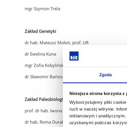
mgr Szymon Trela
Zakład Genetyki
dr hab. Mateusz Mołoń, prof. UR
dr Ewelina Kuna
mgr Zofia Kobylińska
Zgoda
dr Sławomir Bartoszewski
Niniejsza strona korzysta z
Zakład Paleobiologii i Entomologii
Wykorzystujemy pliki cookie 
ruch w naszej witrynie. Inf
prof. dr hab. Iwona Kania-Kłosok
reklamowym i analitycznym. 
dr hab. Roma Durak, prof. UR
uzyskanymi podczas korzysta