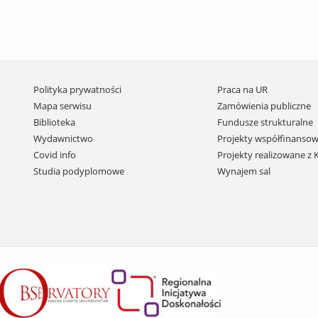
Pomiń
Polityka prywatności
Praca na UR
nawigację
Mapa serwisu
Zamówienia publiczne
i
Biblioteka
Fundusze strukturalne
przejdź
Wydawnictwo
Projekty współfinansow
do
Covid info
Projekty realizowane z
treści
Studia podyplomowe
Wynajem sal