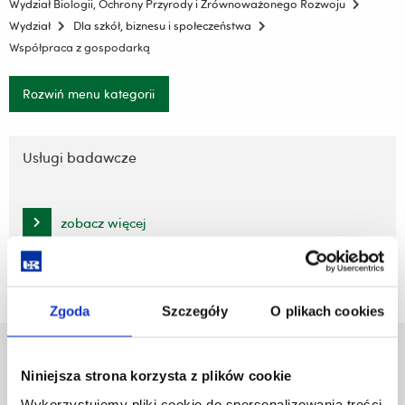
Wydział Biologii, Ochrony Przyrody i Zrównoważonego Rozwoju
Wydział
Dla szkół, biznesu i społeczeństwa
Współpraca z gospodarką
Rozwiń menu kategorii
Pomiń
nawigację
Usługi badawcze
i
przejdź
do
zobacz więcej
treści
Zgoda
Szczegóły
O plikach cookies
Uniwersytet Rzeszowski
Niniejsza strona korzysta z plików cookie
Al. Tadeusza Rejtana 16C
35-959 Rzeszów
Wykorzystujemy pliki cookie do spersonalizowania treści