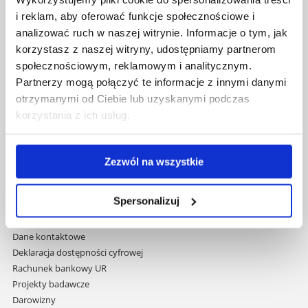
i reklam, aby oferować funkcje społecznościowe i
Pomiń
Polityka prywatności
analizować ruch w naszej witrynie. Informacje o tym, jak
nawigację
Mapa serwisu
korzystasz z naszej witryny, udostępniamy partnerom
i
Biblioteka
społecznościowym, reklamowym i analitycznym.
przejdź
Wydawnictwo
Partnerzy mogą połączyć te informacje z innymi danymi
do
Covid info
otrzymanymi od Ciebie lub uzyskanymi podczas
treści
Studia podyplomowe
korzystania z ich usług.
Praca na UR
Zamówienia publiczne
Fundusze strukturalne
Zezwól na wszystkie
Projekty współfinansowane przez UE
Projekty realizowane z KPO
Spersonalizuj
Wynajem sal
Domy studenta
Dane kontaktowe
Deklaracja dostępności cyfrowej
Rachunek bankowy UR
Projekty badawcze
Darowizny