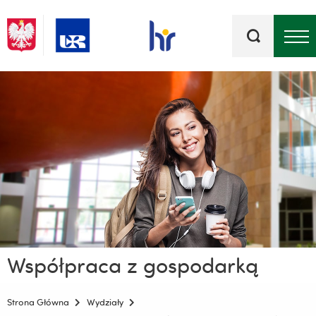
Słowa
kluczowe
Menu - górna belka
Współpraca z gospodarką
Strona Główna
Wydziały