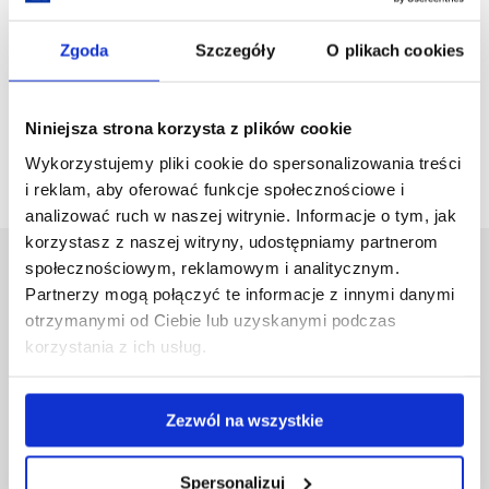
Pobierz
Informacja o wyborze najkorzystniejszej oferty z dnia
Zgoda
Szczegóły
O plikach cookies
plik
26.02.2019r..PDF
(130.5 KiB)
Niniejsza strona korzysta z plików cookie
wstecz
Wykorzystujemy pliki cookie do spersonalizowania treści
i reklam, aby oferować funkcje społecznościowe i
analizować ruch w naszej witrynie. Informacje o tym, jak
korzystasz z naszej witryny, udostępniamy partnerom
społecznościowym, reklamowym i analitycznym.
Uniwersytet Rzeszowski
Partnerzy mogą połączyć te informacje z innymi danymi
Al. Tadeusza Rejtana 16C
otrzymanymi od Ciebie lub uzyskanymi podczas
35-959 Rzeszów
korzystania z ich usług.
Pomiń
Polityka prywatności
nawigację
Mapa serwisu
Zezwól na wszystkie
i
Biblioteka
przejdź
Wydawnictwo
do
Covid info
Spersonalizuj