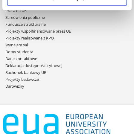
treści
Studia podyplomowe
Praca na UR
Zamówienia publiczne
Fundusze strukturalne
Projekty współfinansowane przez UE
Projekty realizowane z KPO
Wynajem sal
Domy studenta
Dane kontaktowe
Deklaracja dostępności cyfrowej
Rachunek bankowy UR
Projekty badawcze
Darowizny