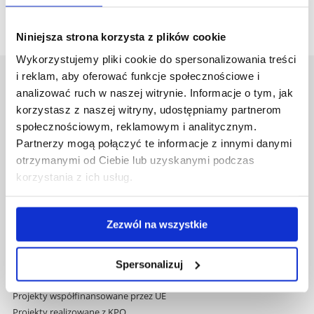
Niniejsza strona korzysta z plików cookie
Wykorzystujemy pliki cookie do spersonalizowania treści
i reklam, aby oferować funkcje społecznościowe i
Uniwersytet Rzeszowski
analizować ruch w naszej witrynie. Informacje o tym, jak
Al. Tadeusza Rejtana 16C
korzystasz z naszej witryny, udostępniamy partnerom
35-959 Rzeszów
społecznościowym, reklamowym i analitycznym.
Partnerzy mogą połączyć te informacje z innymi danymi
Pomiń
Polityka prywatności
otrzymanymi od Ciebie lub uzyskanymi podczas
nawigację
Mapa serwisu
korzystania z ich usług.
i
Biblioteka
przejdź
Wydawnictwo
do
Covid info
Zezwól na wszystkie
treści
Studia podyplomowe
Praca na UR
Zamówienia publiczne
Spersonalizuj
Fundusze strukturalne
Projekty współfinansowane przez UE
Projekty realizowane z KPO