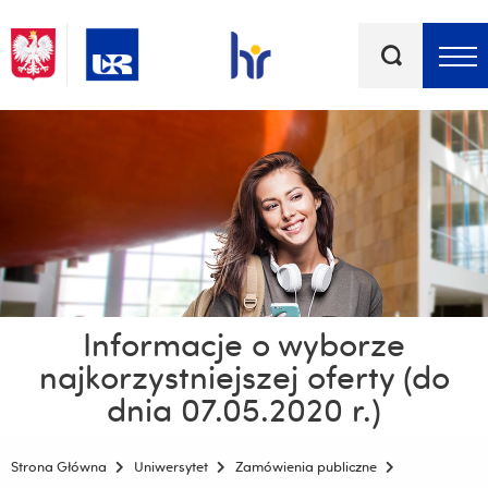
Słowa
kluczowe
Menu - górna belka
Informacje o wyborze
najkorzystniejszej oferty (do
dnia 07.05.2020 r.)
Strona Główna
Uniwersytet
Zamówienia publiczne