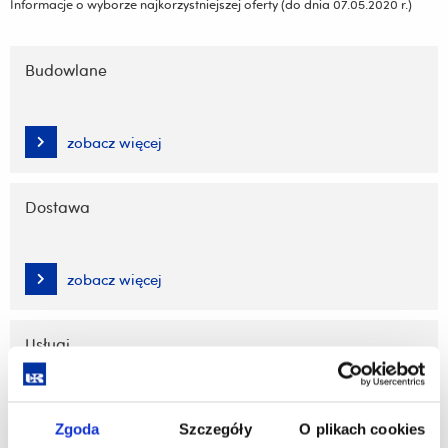
Informacje o wyborze najkorzystniejszej oferty (do dnia 07.05.2020 r.)
Pomiń
nawigację
Budowlane
i
przejdź
do
zobacz więcej
treści
Dostawa
zobacz więcej
Usługi
zobacz więcej
Zgoda
Szczegóły
O plikach cookies