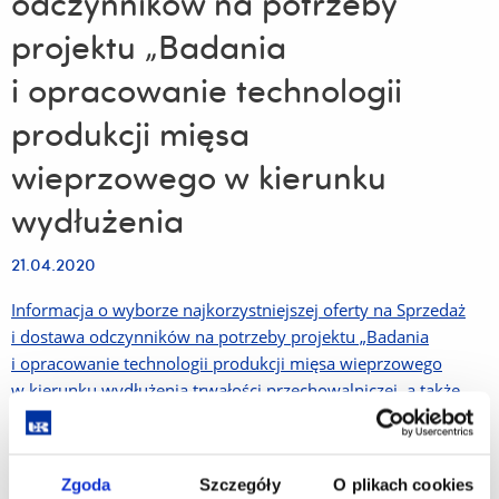
odczynników na potrzeby
projektu „Badania
i opracowanie technologii
produkcji mięsa
wieprzowego w kierunku
wydłużenia
21.04.2020
Informacja o wyborze najkorzystniejszej oferty na Sprzedaż
i dostawa odczynników na potrzeby projektu „Badania
i opracowanie technologii produkcji mięsa wieprzowego
w kierunku wydłużenia trwałości przechowalniczej, a także
zachowania właściwości odżywczych, prozdrowotnych oraz
przetwórczo – użytkowych tego surowca i jego produktów”
Zgoda
Szczegóły
O plikach cookies