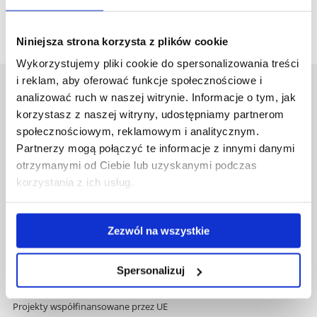
wstecz
Niniejsza strona korzysta z plików cookie
Wykorzystujemy pliki cookie do spersonalizowania treści
i reklam, aby oferować funkcje społecznościowe i
Uniwersytet Rzeszowski
analizować ruch w naszej witrynie. Informacje o tym, jak
Al. Tadeusza Rejtana 16C
korzystasz z naszej witryny, udostępniamy partnerom
35-959 Rzeszów
społecznościowym, reklamowym i analitycznym.
Partnerzy mogą połączyć te informacje z innymi danymi
Pomiń
Polityka prywatności
otrzymanymi od Ciebie lub uzyskanymi podczas
nawigację
Mapa serwisu
korzystania z ich usług.
i
Biblioteka
przejdź
Wydawnictwo
do
Covid info
Zezwól na wszystkie
treści
Studia podyplomowe
Praca na UR
Spersonalizuj
Zamówienia publiczne
Fundusze strukturalne
Projekty współfinansowane przez UE