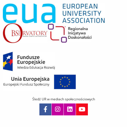
Śledź UR w mediach społecznościowych
Pomiń