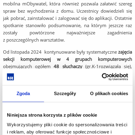
mobilna mObywatel, która również pozwala załatwić szereg
spraw bez wychodzenia z domu. Uczestnicy dowiedzieli się
jak pobrać, zainstalować i zalogować się do aplikacji. Ostatnie
spotkanie stanowiło podsumowanie, na którym jeszcze raz
zostały powtórzone najważniejsze zagadnienia
z poszczególnych warsztatów.
Od listopada 2024 kontynuowane były systematyczne
zajęcia
sekcji komputerowej w 4 grupach komputerowych
obejmujących ogółem
48 słuchaczy
(gr.K-1rozwiązała się),
prowadzonych przez:
mgr. Adriana Krubę - K-2, kierownik kol. Bogusław
Kobylec;
Zgoda
Szczegóły
O plikach cookies
- K-3, kierownik kol. Teresa Michalik;
Niniejsza strona korzysta z plików cookie
- K-4, kierownik kol. Irena Majewska;
Wykorzystujemy pliki cookie do spersonalizowania treści
mgr. Wojciecha Chwałę - K-5, kierownik kol. Ewa Szyfner;
i reklam, aby oferować funkcje społecznościowe i