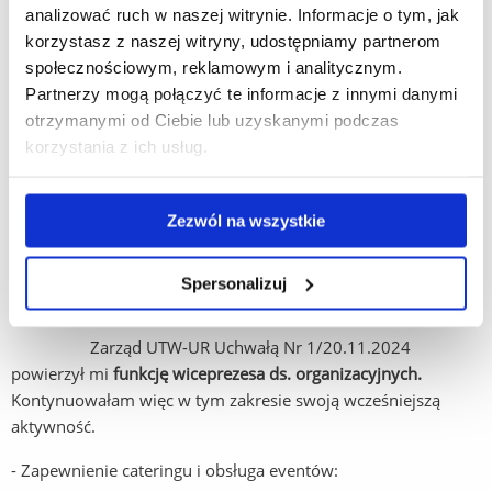
analizować ruch w naszej witrynie. Informacje o tym, jak
oraz w
1
grafiki komputerowej – 17 osób
, kierownikiem jest
korzystasz z naszej witryny, udostępniamy partnerom
kol. Bogumiła Krypel a zajęcia prowadzi mgr Jacek Kwaśniak.
społecznościowym, reklamowym i analitycznym.
Zajęcia odbywały się w poniedziałki, środy i czwartki od godz.
Partnerzy mogą połączyć te informacje z innymi danymi
15.30 w sali 207, skrz.B1, bud.A-0 i w sali 206, bud.A-1.
otrzymanymi od Ciebie lub uzyskanymi podczas
Wszyscy uczestnicy mają opłacone składki słuchacza.
korzystania z ich usług.
Irena Fabiańska
,
koordynator sekcji komputerowej
Zezwól na wszystkie
Informacja wiceprezes Zarządu UTW-UR –
Ireny Fabiańskiej
z I
Spersonalizuj
sem.2023/2024.
Zarząd UTW-UR Uchwałą Nr 1/20.11.2024
powierzył mi
funkcję wiceprezesa ds.
organizacyjnych.
Kontynuowałam więc w tym zakresie swoją wcześniejszą
aktywność.
- Zapewnienie cateringu i obsługa eventów: