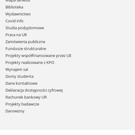
Mapa serwisu
i
Biblioteka
przejdź
Wydawnictwo
do
Covid info
treści
Studia podyplomowe
Praca na UR
Zamówienia publiczne
Fundusze strukturalne
Projekty współfinansowane przez UE
Projekty realizowane z KPO
Wynajem sal
Domy studenta
Dane kontaktowe
Deklaracja dostępności cyfrowej
Rachunek bankowy UR
Projekty badawcze
Darowizny