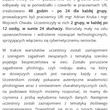
odbywały się w poniedziałki i czwartki w pracowniach UR,
zrealizowano
48 godzin – po 24 dla każdej grupy
,
prowadzącymi byli pracownicy UR: mgr Adrian Kruba i mgr
Wojciech Chwała. Uczestniczyły w nich
2 grupy, w każdej po
12 osoby, w sumie 24 słuchaczy.
Warsztaty mały na celu
upowszechnienie i wdrożenie rozwiązań technologicznych,
sprzyjających włączeniu się cybernetycznemu seniorów.
W trakcie warsztatów uczestnicy zostali zaznajomieni
z szeregiem zagadnień związanych z tematyką szeroko
pojętego bezpieczeństwa w sieci. Zostało poruszone
zagadnienie phishingu, czyli rodzaju ataku, na który
w dzisiejszych czasach jest narażony każdy z nas.
Uczestnikom zostały pokazane autentyczne wiadomości
phishingowe wraz z omówieniem charakterystycznych cech,
na podstawie których możemy rozpoznać, że mamy do
czynienia z próbą wyłudzenia naszych danych. Następnie
uczestnicy zostali zaznajomieni z tematyką złośliwego
oprogramowania. Dowiedzieli się m.in. o typach takiego