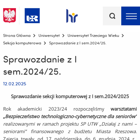
Słowa
kluczowe
Menu - górna belka
Strona Główna
Uniwersytet
Uniwersytet Trzeciego Wieku
Sekcja komputerowa
Sprawozdanie z I sem.2024/25.
Sprawozdanie z I
sem.2024/25.
12.02.2025
Sprawozdanie sekcji komputerowej z I sem.2024/2025
Rok akademicki 2023/24 rozpoczęliśmy
warsztatami
„
Bezpieczeństwo technologiczno-cybernetyczne dla seniorów”
realizowanymi w ramach projektu SP UTW „Działaj z nami –
seniorami” finansowanego z budżetu Miasta Rzeszowa.
Zajęcia trwały od 17 października do 6 grudnia 2024 r.,