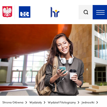
Słowa
kluczowe
Menu - górna belka
Strona Główna
Wydziały
Wydział Filologiczny
Jednostki