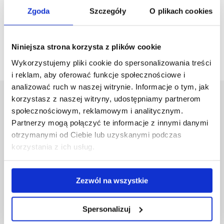
Zgoda
Szczegóły
O plikach cookies
Niniejsza strona korzysta z plików cookie
Wykorzystujemy pliki cookie do spersonalizowania treści
i reklam, aby oferować funkcje społecznościowe i
analizować ruch w naszej witrynie. Informacje o tym, jak
korzystasz z naszej witryny, udostępniamy partnerom
Uniwersytet Rzeszowski
społecznościowym, reklamowym i analitycznym.
Al. Tadeusza Rejtana 16C
Partnerzy mogą połączyć te informacje z innymi danymi
35-959 Rzeszów
otrzymanymi od Ciebie lub uzyskanymi podczas
korzystania z ich usług.
Pomiń
Polityka prywatności
nawigację
Mapa serwisu
i
Biblioteka
przejdź
Zezwól na wszystkie
Wydawnictwo
do
Covid info
treści
Studia podyplomowe
Spersonalizuj
Praca na UR