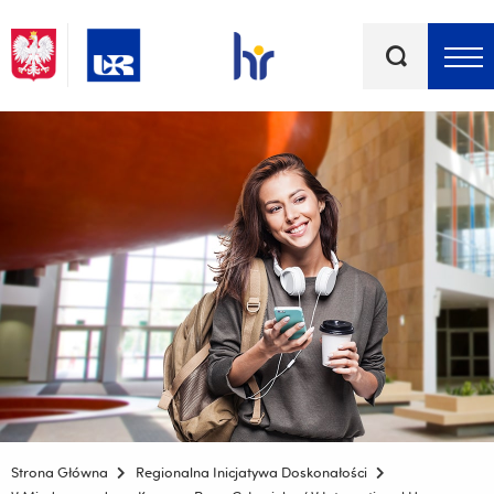
Słowa
kluczowe
Menu - górna belka
Strona Główna
Regionalna Inicjatywa Doskonałości