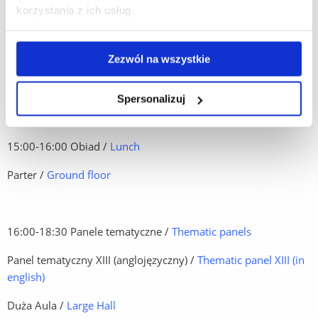
Panel tematyczny XI /
Thematic Panel XI
korzystania z ich usług.
Aula nr 126 /
Hall No. 126
Zezwól na wszystkie
Panel tematyczny XII /
Thematic Panel XII
Aula nr 127 /
Hall No. 127
Spersonalizuj
15:00-16:00 Obiad /
Lunch
Parter /
Ground floor
16:00-18:30 Panele tematyczne /
Thematic panels
Panel tematyczny XIII (anglojęzyczny) /
Thematic panel XIII (in
english)
Duża Aula /
Large Hall