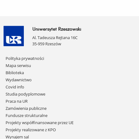
Uniwersytet Rzeszowski
Al. Tadeusza Rejtana 16C
35-959 Rzeszów
Pomiń
Polityka prywatności
nawigację
Mapa serwisu
i
Biblioteka
przejdź
Wydawnictwo
do
Covid info
treści
Studia podyplomowe
Praca na UR
Zamówienia publiczne
Fundusze strukturalne
Projekty współfinansowane przez UE
Projekty realizowane z KPO
Wynajem sal