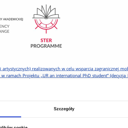
i artystycznych) realizowanych w celu wsparcia zagranicznej mob
cy w ramach Projektu „UR an international PhD student” (decy
amu STER NAWA – umiędzynarodowienie szkół doktorskich
dowego STER – wsparcie mobilności zagranicznej (stażu NAWA)
zy Beneficjentem a Uczestnikiem Projektu
Szczegóły
ycia stażu
 plików cookie
orycznego