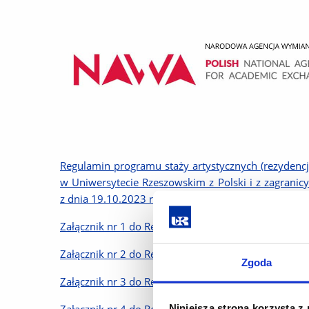
Regulamin programu staży artystycznych (rezydencj
w Uniwersytecie Rzeszowskim z Polski i z zagrani
z dnia 19.10.2023 r.) zgodnie z założeniami Progr
Załącznik nr 1 do Regulaminu – wzór wniosku wyjaz
Załącznik nr 2 do Regulaminu – wzór Umowy pomięd
Zgoda
Załącznik nr 3 do Regulaminu – wzór certyfikatu odb
Niniejsza strona korzysta z
Załącznik nr 4 do Regulaminu – wzór raportu meryt