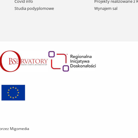
Covid info
Projekty realizowane z
treści
Studia podyplomowe
Wynajem sal
 przez Migomedia