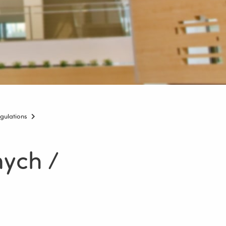
gulations
nych /