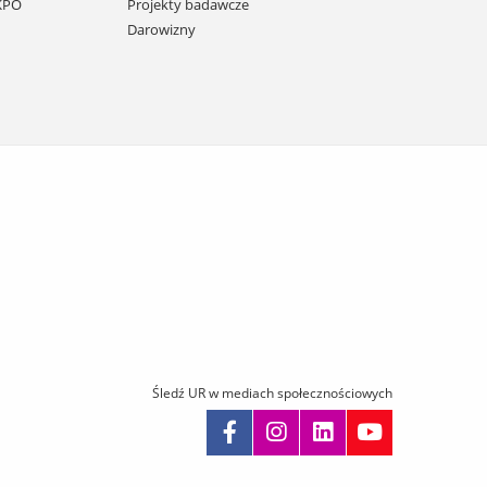
 KPO
Projekty badawcze
Darowizny
Śledź UR w mediach społecznościowych