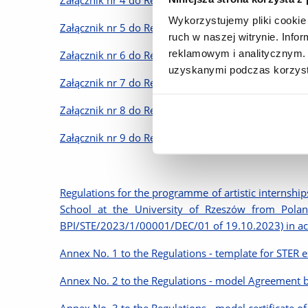
Wykorzystujemy pliki cookie 
Załącznik nr 5 do Regulaminu – wzór umowy o prze
ruch w naszej witrynie. Inf
reklamowym i analitycznym. 
Załącznik nr 6 do Regulaminu – wzór rozliczenia f
uzyskanymi podczas korzysta
Załącznik nr 7 do Regulaminu – koszty podróży i ut
Załącznik nr 8 do Regulaminu – oświadczenie Ucz
Załącznik nr 9 do Regulaminu – dodatkowa zgoda U
Regulations for the programme of artistic internships
School at the University of Rzeszów from Pola
BPI/STE/2023/1/00001/DEC/01 of 19.10.2023) in acc
Annex No. 1 to the Regulations - template for STER e
Annex No. 2 to the Regulations - model Agreement be
Annex No. 3 to the Regulations - model certificate of