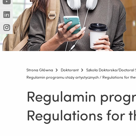
(Nowe
(Link
innej
okno)
do
strony)
(Nowe
(Link
innej
okno)
do
strony)
(Nowe
(Link
innej
okno)
do
strony)
innej
strony)
Strona Główna
Doktorant
Szkoła Doktorska/Doctoral 
Regulamin programu staży artystycznych / Regulations for the a
Regulamin progr
Regulations for t