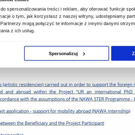
do spersonalizowania treści i reklam, aby oferować funkcje sp
niesienie autorskich praw majątkowych
ormacje o tym, jak korzystasz z naszej witryny, udostępniamy p
Partnerzy mogą połączyć te informacje z innymi danymi otrzym
inansowego wyjazdu
nia z ich usług.
rzymania Uczestnika Projektu
estnika Projektu dotyczące danych osobowych RODO NAWA
Spersonalizuj
Z
czestnika Projektu na przetwarzanie danych osobowych
 (artistic residencies) carried out in order to support the foreign 
nd and abroad within the Project "UR an international PhD 
ordance with the assumptions of the NAWA STER Programme - Int
xit application - support for mobility abroad (NAWA internship)
tween the Beneficiary and the Project Participant
 traineeship