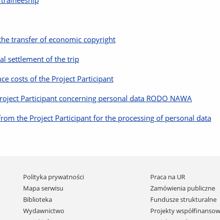
the transfer of economic copyright
al settlement of the trip
ce costs of the Project Participant
e Project Participant concerning personal data RODO NAWA
from the Project Participant for the processing of personal data
Pomiń
Polityka prywatności
Praca na UR
nawigację
Mapa serwisu
Zamówienia publiczne
i
Biblioteka
Fundusze strukturalne
przejdź
Wydawnictwo
Projekty współfinansow
do