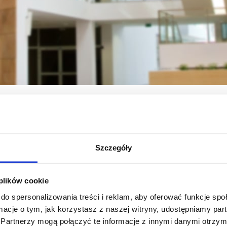
ość naukowa
Czasopisma naukowe
Szczegóły
ję
a w kontekście
ogicznym,
cznym i
rowym.
 plików cookie
do spersonalizowania treści i reklam, aby oferować funkcje sp
ormacje o tym, jak korzystasz z naszej witryny, udostępniamy p
zobacz więcej
Partnerzy mogą połączyć te informacje z innymi danymi otrzym