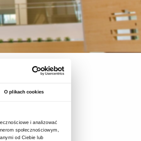
O plikach cookies
ołecznościowe i analizować
artnerom społecznościowym,
anymi od Ciebie lub