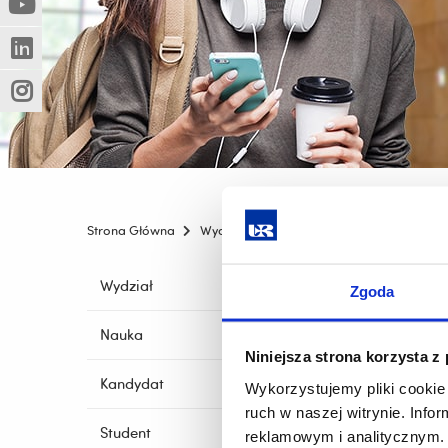
(Nowe
(Link
innej
okno)
do
strony)
(Nowe
(Link
innej
okno)
do
strony)
(Nowe
(Link
innej
okno)
do
strony)
innej
strony)
Strona Główna
Wydziały
Wydział Muzyki
Działaln
Pomiń
Pomiń
Wydział
Zgoda
nawigac
Muzyk
nawigację
pedag
i
i
społe
Nauka
przejdź
przejdź
kultu
Niniejsza strona korzysta z
do
do
treści
Kandydat
Wykorzystujemy pliki cookie 
treści
ruch w naszej witrynie. Inf
Student
reklamowym i analitycznym. 