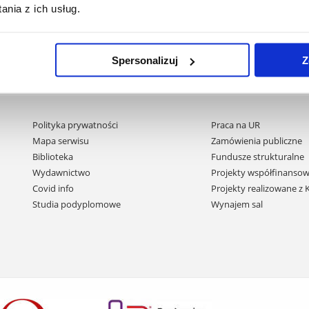
nia z ich usług.
Spersonalizuj
Z
Pomiń
Polityka prywatności
Praca na UR
nawigację
Mapa serwisu
Zamówienia publiczne
i
Biblioteka
Fundusze strukturalne
przejdź
Wydawnictwo
Projekty współfinansow
do
Covid info
Projekty realizowane z
treści
Studia podyplomowe
Wynajem sal