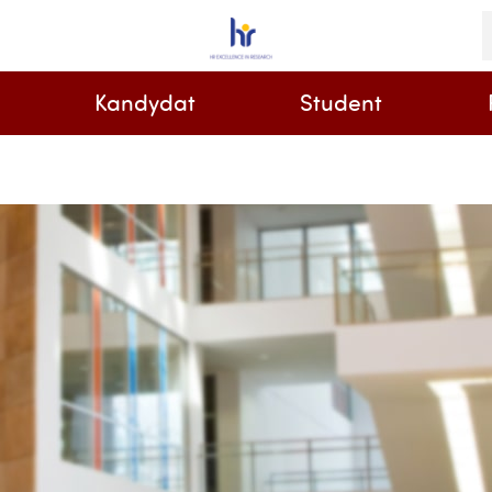
S
i
k
Kandydat
Student