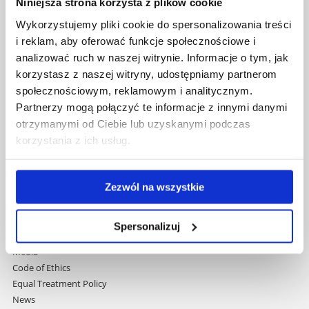
Niniejsza strona korzysta z plików cookie
Wykorzystujemy pliki cookie do spersonalizowania treści
Skip
Governance
i reklam, aby oferować funkcje społecznościowe i
navigation
Strategic Vision 2030
analizować ruch w naszej witrynie. Informacje o tym, jak
Faculties
korzystasz z naszej witryny, udostępniamy partnerom
Research Centres
społecznościowym, reklamowym i analitycznym.
Central Library
Partnerzy mogą połączyć te informacje z innymi danymi
Doctoral School
otrzymanymi od Ciebie lub uzyskanymi podczas
Rzeszów University Press
korzystania z ich usług.
University
Contact
International Relations Office
Zezwól na wszystkie
Erasmus+ Programme
Programmes Taught in English
Student Services
Spersonalizuj
Welcome Point
Media
Code of Ethics
Equal Treatment Policy
News