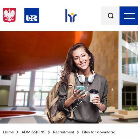
Keywords
Top bar menu
Home
ADMISSIONS
Recruitment
Files for download