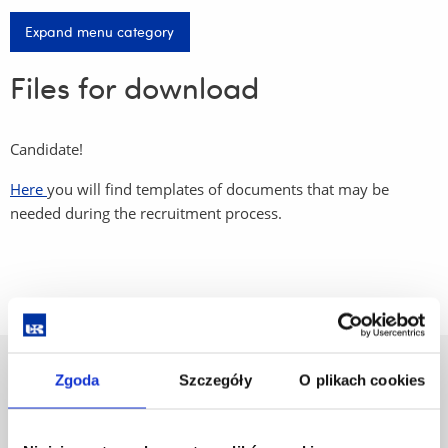
Expand menu category
Files for download
Candidate!
Here
you will find templates of documents that may be
needed during the recruitment process.
University of Rzeszów
Zgoda
Szczegóły
O plikach cookies
Al. Tadeusza Rejtana 16C
35-959 Rzeszów, Poland
Email:
info@ur.edu.pl