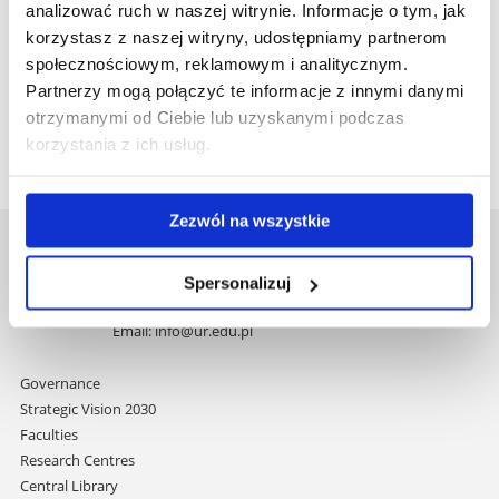
analizować ruch w naszej witrynie. Informacje o tym, jak
korzystasz z naszej witryny, udostępniamy partnerom
Show larger map
społecznościowym, reklamowym i analitycznym.
Partnerzy mogą połączyć te informacje z innymi danymi
otrzymanymi od Ciebie lub uzyskanymi podczas
korzystania z ich usług.
Zezwól na wszystkie
University of Rzeszów
Spersonalizuj
Al. Tadeusza Rejtana 16C
35-959 Rzeszów, Poland
Email:
info@ur.edu.pl
Skip
Governance
navigation
Strategic Vision 2030
Faculties
Research Centres
Central Library