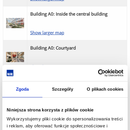
Building A0: Inside the central building
Show larger map
Building A0: Courtyard
Show larger map
Main bulding
Zgoda
Szczegóły
O plikach cookies
Show larger map
Niniejsza strona korzysta z plików cookie
Building D9: Faculty of Biology, Nature
Wykorzystujemy pliki cookie do spersonalizowania treści
Protection and Sustainable Development
i reklam, aby oferować funkcje społecznościowe i