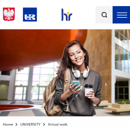
Keywords
Top bar menu
Home
UNIVERSITY
Virtual walk