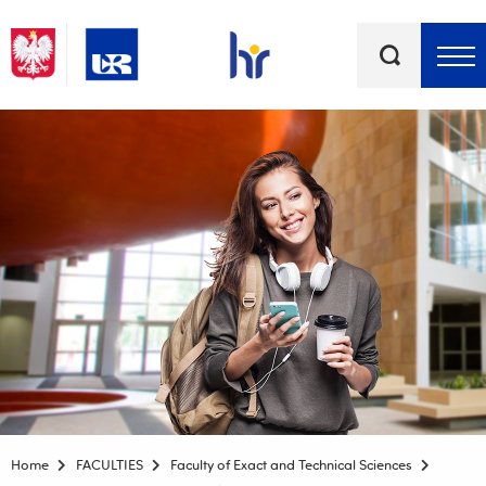
Keywords
Top bar menu
Home
FACULTIES
Faculty of Exact and Technical Sciences