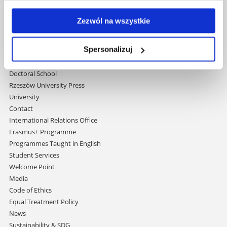
Skip
Governance
Zezwól na wszystkie
navigation
Strategic Vision 2030
Faculties
Spersonalizuj
Research Centres
Central Library
Doctoral School
Rzeszów University Press
University
Contact
International Relations Office
Erasmus+ Programme
Programmes Taught in English
Student Services
Welcome Point
Media
Code of Ethics
Equal Treatment Policy
News
Sustainability & SDG