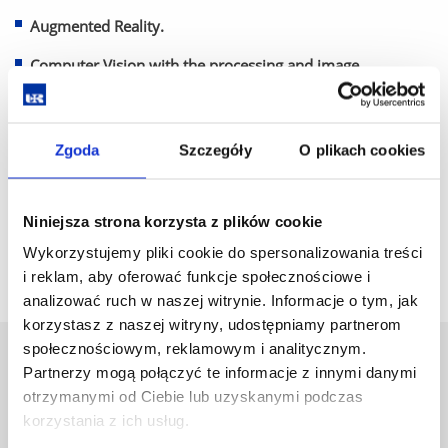
Augmented Reality.
Computer Vision with the processing and image
recognition and action in vision systems.
Management Information Systems of the electricity
Zgoda
Szczegóły
O plikach cookies
consumption.
Niniejsza strona korzysta z plików cookie
Wykorzystujemy pliki cookie do spersonalizowania treści
i reklam, aby oferować funkcje społecznościowe i
analizować ruch w naszej witrynie. Informacje o tym, jak
korzystasz z naszej witryny, udostępniamy partnerom
społecznościowym, reklamowym i analitycznym.
University of Rzeszów
Partnerzy mogą połączyć te informacje z innymi danymi
Al. Tadeusza Rejtana 16C
otrzymanymi od Ciebie lub uzyskanymi podczas
35-959 Rzeszów, Poland
korzystania z ich usług.
Email:
info@ur.edu.pl