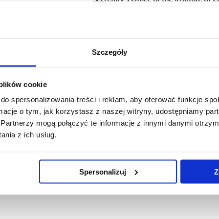
Beata Szopa
ul. Profesora Stanisława Pi
Szczegóły
35-310 Rzeszów, Pola
Office: A0 348
 plików cookie
Phone: +48 17 851 85 
do spersonalizowania treści i reklam, aby oferować funkcje sp
ormacje o tym, jak korzystasz z naszej witryny, udostępniamy p
Email: sekretariat.ii.wnst@u
Partnerzy mogą połączyć te informacje z innymi danymi otrzym
nia z ich usług.
Spersonalizuj
Z