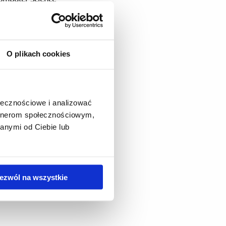
gonia 1
O plikach cookies
nd
16
ołecznościowe i analizować
artnerom społecznościowym,
r.edu.pl
anymi od Ciebie lub
ezwól na wszystkie