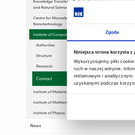
Knowledge Transfer in Technical
and Natural Sciences
Centre for Microelectronics and
Nanotechnology
Zgoda
Institute of Computer Science
Authorities
Niniejsza strona korzysta z
Structure
Wykorzystujemy pliki cookie 
Research
ruch w naszej witrynie. Inf
reklamowym i analitycznym. 
Contact
uzyskanymi podczas korzysta
Institute of Materials Engineering
Institute of Mathematics
Institute of Physics
News