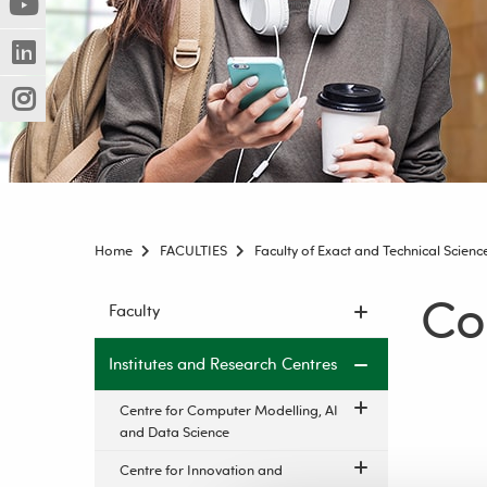
(Nowe
(Link
innej
okno)
do
strony)
(Nowe
(Link
innej
okno)
do
strony)
(Nowe
(Link
innej
okno)
do
strony)
innej
strony)
Home
FACULTIES
Faculty of Exact and Technical Scienc
Co
Skip
Faculty
navigation
Institutes and Research Centres
Centre for Computer Modelling, AI
and Data Science
Centre for Innovation and