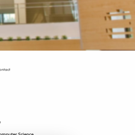
ontact
w
 Computer Science