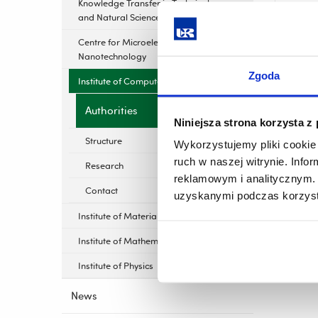
Knowledge Transfer in Technical
and Natural Sciences
Head 
Centre for Microelectronics and
Associa
Nanotechnology
Office:
Zgoda
Institute of Computer Science
Phone:
Authorities
Email:
Niniejsza strona korzysta z
Structure
Wykorzystujemy pliki cookie 
ruch w naszej witrynie. Inf
Research
reklamowym i analitycznym. 
Contact
uzyskanymi podczas korzysta
Institute of Materials Engineering
Institute of Mathematics
Institute of Physics
News