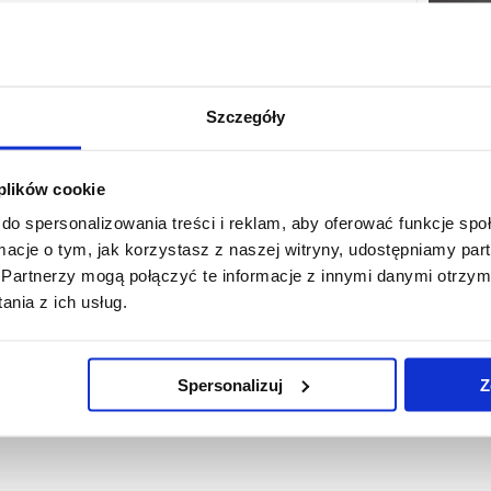
of the Institute of Computer Science
te Professor Jan G. Bazan
 A0 345 (Wing B1, 3rd Floor)
Szczegóły
 +48 17 851 8593
jbazan@ur.edu.pl
 plików cookie
do spersonalizowania treści i reklam, aby oferować funkcje sp
ormacje o tym, jak korzystasz z naszej witryny, udostępniamy p
Partnerzy mogą połączyć te informacje z innymi danymi otrzym
nia z ich usług.
Spersonalizuj
Z