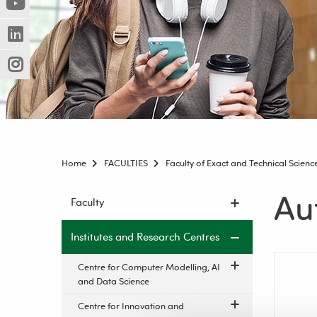
(Nowe
(Link
innej
okno)
do
strony)
(Nowe
(Link
innej
okno)
do
strony)
(Nowe
(Link
innej
okno)
do
strony)
innej
strony)
Home
FACULTIES
Faculty of Exact and Technical Scienc
Au
Skip
Faculty
navigation
Institutes and Research Centres
Centre for Computer Modelling, AI
and Data Science
Centre for Innovation and