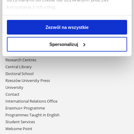
University of Rzeszów
korzystania z ich usług.
Al. Tadeusza Rejtana 16C
35-959 Rzeszów, Poland
Email:
info@ur.edu.pl
Zezwól na wszystkie
Skip
Governance
Spersonalizuj
navigation
Strategic Vision 2030
Faculties
Research Centres
Central Library
Doctoral School
Rzeszów University Press
University
Contact
International Relations Office
Erasmus+ Programme
Programmes Taught in English
Student Services
Welcome Point