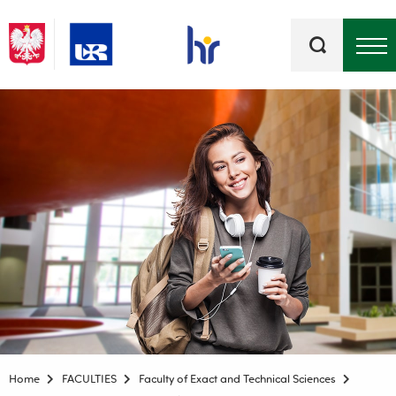
Keywords
Top bar menu
Home
FACULTIES
Faculty of Exact and Technical Sciences