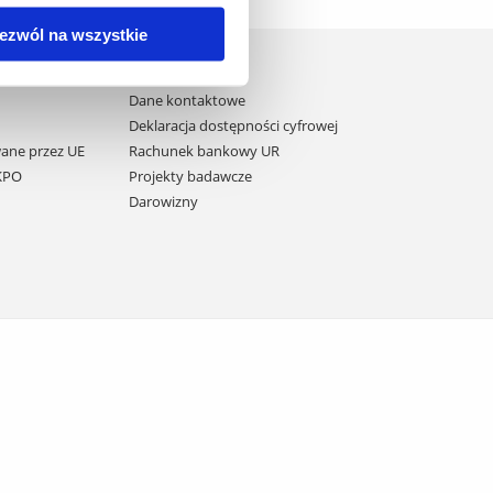
ezwól na wszystkie
Domy studenta
Dane kontaktowe
Deklaracja dostępności cyfrowej
ane przez UE
Rachunek bankowy UR
 KPO
Projekty badawcze
Darowizny