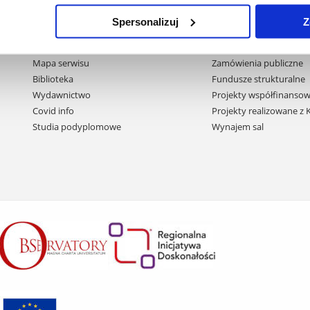
Spersonalizuj
Z
Pomiń
Polityka prywatności
Praca na UR
nawigację
Mapa serwisu
Zamówienia publiczne
i
Biblioteka
Fundusze strukturalne
przejdź
Wydawnictwo
Projekty współfinansow
do
Covid info
Projekty realizowane z
treści
Studia podyplomowe
Wynajem sal