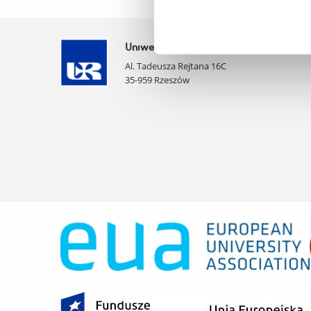
Uniwersytet Rzeszowski
Al. Tadeusza Rejtana 16C
35-959 Rzeszów