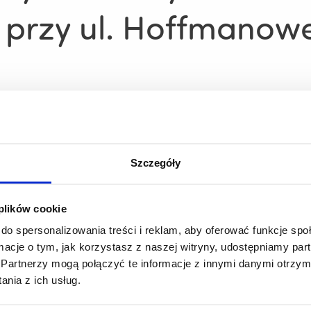
 przy ul. Hoffmanowe
Szczegóły
o unieważnieniu zapytania ofertowego z dnia 10.10.2024 r.
owej 25 w Rzeszowie" - Oferowana cena przewyższa kwotę Z
 plików cookie
do spersonalizowania treści i reklam, aby oferować funkcje sp
ormacje o tym, jak korzystasz z naszej witryny, udostępniamy p
Partnerzy mogą połączyć te informacje z innymi danymi otrzym
nia z ich usług.