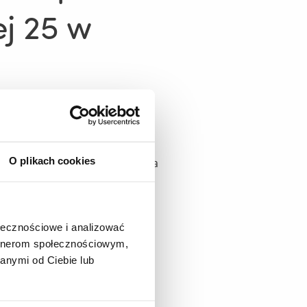
j 25 w
O plikach cookies
 na "Wymiana wymiennika ciepła
amawiającego.
ołecznościowe i analizować
artnerom społecznościowym,
anymi od Ciebie lub