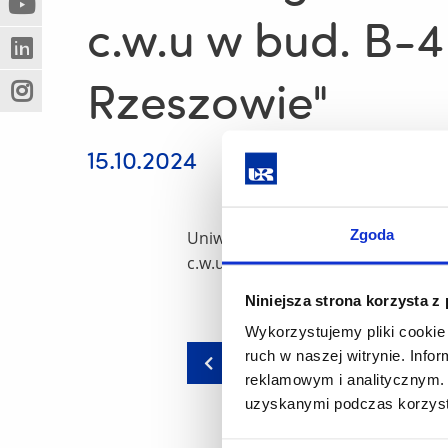
(Nowe
(Link
innej
c.w.u w bud. B-4
okno)
do
strony)
(Nowe
(Link
innej
Rzeszowie"
okno)
do
strony)
(Nowe
(Link
innej
okno)
do
strony)
innej
15.10.2024
strony)
Zgoda
Uniwersytet Rzeszowski informuje 
c.w.u w bud. B-4 przy ul. Hoffman
Niniejsza strona korzysta z
Wykorzystujemy pliki cookie 
ruch w naszej witrynie. Inf
wstecz
reklamowym i analitycznym. 
uzyskanymi podczas korzysta