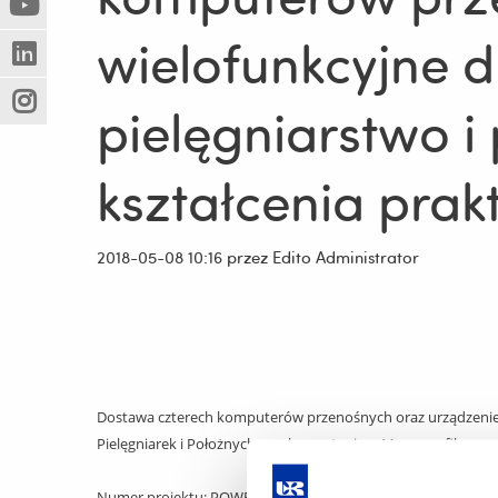
(Nowe
(Link
innej
wielofunkcyjne d
okno)
do
strony)
(Nowe
(Link
innej
okno)
do
strony)
pielęgniarstwo i
(Nowe
(Link
innej
okno)
do
strony)
innej
kształcenia prak
strony)
2018-05-08 10:16
przez Edito Administrator
Dostawa czterech komputerów przenośnych oraz urządzenie wi
Pielęgniarek i Położnych z wykorzystaniem Monoprofilowe
Numer projektu: POWR.05.03.00-00- 0087/17