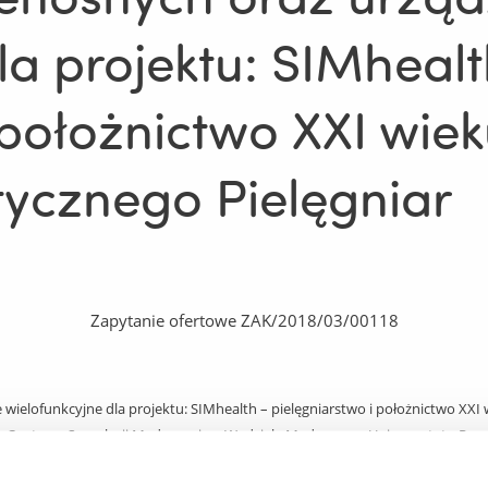
la projektu: SIMhealt
 położnictwo XXI wie
tycznego Pielęgniar
Zapytanie ofertowe ZAK/2018/03/00118
elofunkcyjne dla projektu: SIMhealth – pielęgniarstwo i położnictwo XXI 
go Centrum Symulacji Medycznej na Wydziale Medycznym Uniwersytetu Rze