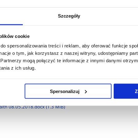
Szczegóły
 plików cookie
docx
(1.3 MiB)
do spersonalizowania treści i reklam, aby oferować funkcje sp
ormacje o tym, jak korzystasz z naszej witryny, udostępniamy p
Partnerzy mogą połączyć te informacje z innymi danymi otrzym
health 08.05.2018.docx
(1.3 MiB)
nia z ich usług.
pytania SIMhealth 8.05.2018.docx
(1.3 MiB)
Spersonalizuj
Z
alth 08.05.2018.docx
(1.3 MiB)