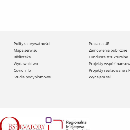
Pomiń
Polityka prywatności
Praca na UR
nawigację
Mapa serwisu
Zamówienia publiczne
i
Biblioteka
Fundusze strukturalne
przejdź
Wydawnictwo
Projekty współfinansow
do
Covid info
Projekty realizowane z
treści
Studia podyplomowe
Wynajem sal