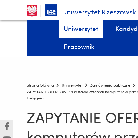
Uniwersytet Rzeszowsk
Pomiń
Menu - górna belka
Uniwersytet
Kandyd
nawigację
i
STYPENDIA, domy studenta, kredyty studenckie, ubezpieczenia DOKTORANCI
Wydział Biologii, Ochrony Przyrody i Zrównoważonego Rozwoju
przejdź
Pracownik
do
treści
Strona Główna
Uniwersytet
Zamówienia publiczne
ZAPYTANIE OFERTOWE: "Dostawa czterech komputerów przenośny
Pielęgniar
ZAPYTANIE OFER
(Nowe
(Link
komputerów prz
okno)
do