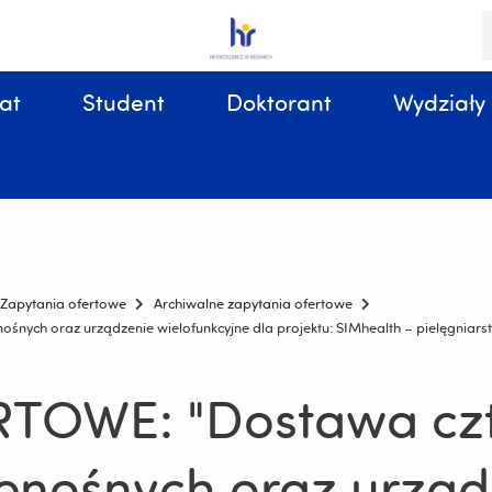
S
i
k
at
Student
Doktorant
Wydziały
Sprawy organizacyjne, związane z tokiem studiów
Zapytania ofertowe
Archiwalne zapytania ofertowe
ch oraz urządzenie wielofunkcyjne dla projektu: SIMhealth – pielęgniarstw
TOWE: "Dostawa cz
enośnych oraz urząd