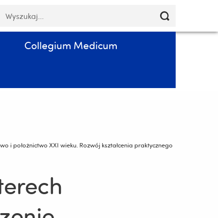
Pomiń
łowa
Poczta
Kontakt
PL
nawigację
luczowe
i
przejdź
Collegium Medicum
do
treści
o i położnictwo XXI wieku. Rozwój kształcenia praktycznego
terech
zenie