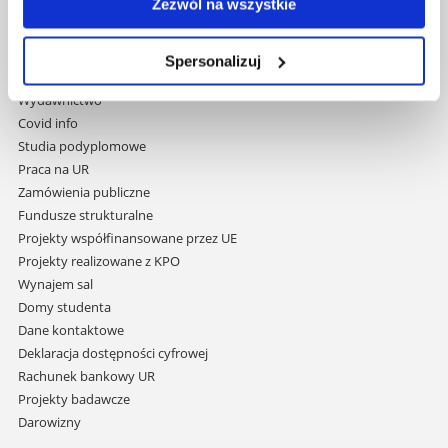
Zezwól na wszystkie
Pomiń
Polityka prywatności
nawigację
Mapa serwisu
Spersonalizuj
i
Biblioteka
przejdź
Wydawnictwo
do
Covid info
treści
Studia podyplomowe
Praca na UR
Zamówienia publiczne
Fundusze strukturalne
Projekty współfinansowane przez UE
Projekty realizowane z KPO
Wynajem sal
Domy studenta
Dane kontaktowe
Deklaracja dostępności cyfrowej
Rachunek bankowy UR
Projekty badawcze
Darowizny