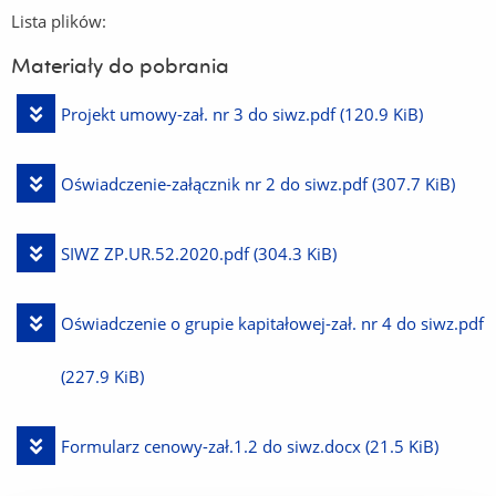
Lista plików:
Materiały do pobrania
Pobierz
Projekt umowy-zał. nr 3 do siwz.pdf
(120.9 KiB)
plik
Pobierz
Oświadczenie-załącznik nr 2 do siwz.pdf
(307.7 KiB)
plik
Pobierz
SIWZ ZP.UR.52.2020.pdf
(304.3 KiB)
plik
Pobierz
Oświadczenie o grupie kapitałowej-zał. nr 4 do siwz.pdf
plik
(227.9 KiB)
Pobierz
Formularz cenowy-zał.1.2 do siwz.docx
(21.5 KiB)