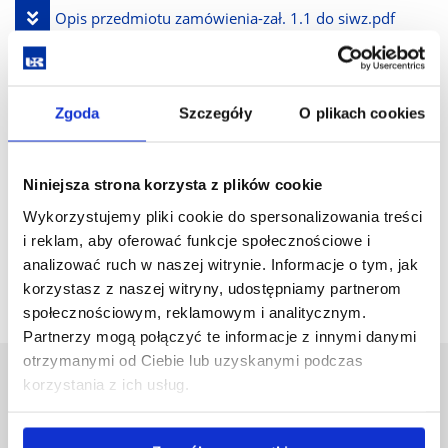
plik
Pobierz
Opis przedmiotu zamówienia-zał. 1.1 do siwz.pdf
plik
(166.3 KiB)
Zgoda
Szczegóły
O plikach cookies
Pobierz
Ogłoszenie o zamówieniu.pdf
(231.8 KiB)
plik
Niniejsza strona korzysta z plików cookie
Pobierz
Druk oferty- załącznik nr 1 do siwz.pdf
(215.9 KiB)
Wykorzystujemy pliki cookie do spersonalizowania treści
plik
i reklam, aby oferować funkcje społecznościowe i
wstecz
analizować ruch w naszej witrynie. Informacje o tym, jak
korzystasz z naszej witryny, udostępniamy partnerom
społecznościowym, reklamowym i analitycznym.
Partnerzy mogą połączyć te informacje z innymi danymi
otrzymanymi od Ciebie lub uzyskanymi podczas
korzystania z ich usług.
Uniwersytet Rzeszowski
Al. Tadeusza Rejtana 16C
35-959 Rzeszów