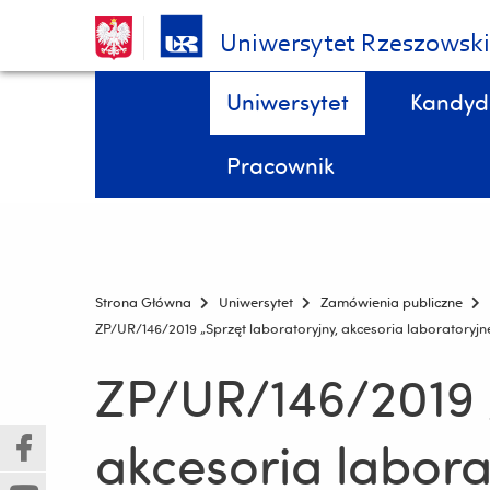
Uniwersytet Rzeszowsk
Pomiń
Menu - górna belka
Uniwersytet
Kandyd
nawigację
i
STYPENDIA, domy studenta, kredyty studenckie, ubezpieczenia DOKTORANCI
Wydział Biologii, Ochrony Przyrody i Zrównoważonego Rozwoju
przejdź
Pracownik
do
treści
Strona Główna
Uniwersytet
Zamówienia publiczne
ZP/UR/146/2019 „Sprzęt laboratoryjny, akcesoria laboratoryjne
ZP/UR/146/2019 „
akcesoria labora
(Nowe
(Link
okno)
do