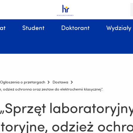
S
i
k
at
Student
Doktorant
Wydziały
Sprawy organizacyjne, związane z tokiem studiów
Ogłoszenia o przetargach
Dostawa
, odzież ochronna oraz zestaw do elektrochemii klasycznej”.
Sprzęt laboratoryjny
toryjne, odzież ochr