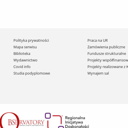
Pomiń
Polityka prywatności
Praca na UR
nawigację
Mapa serwisu
Zamówienia publiczne
i
Biblioteka
Fundusze strukturalne
przejdź
Wydawnictwo
Projekty współfinansow
do
Covid info
Projekty realizowane z
treści
Studia podyplomowe
Wynajem sal