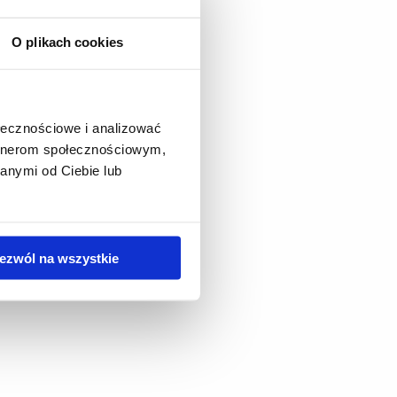
O plikach cookies
pdf
(305.7 KiB)
ołecznościowe i analizować
artnerom społecznościowym,
anymi od Ciebie lub
ezwól na wszystkie