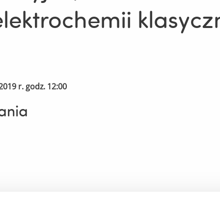
lektrochemii klasyczn
2019 r. godz. 12:00
ania
ormularz ofertowy.pdf
(525.6 KiB)