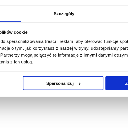
ormularz ofertowy.doc
(74.5 KiB)
Szczegóły
świadczenie o spełn. warunków i braku podstaw wykluczenia.
 plików cookie
do spersonalizowania treści i reklam, aby oferować funkcje sp
ormacje o tym, jak korzystasz z naszej witryny, udostępniamy p
rojekt umowy.pdf
(384.9 KiB)
Partnerzy mogą połączyć te informacje z innymi danymi otrzym
nia z ich usług.
pis przedmiotu zamówienia.pdf
(427.2 KiB)
Spersonalizuj
Z
świadczenie o grupie kapitałowej.pdf
(331.5 KiB)