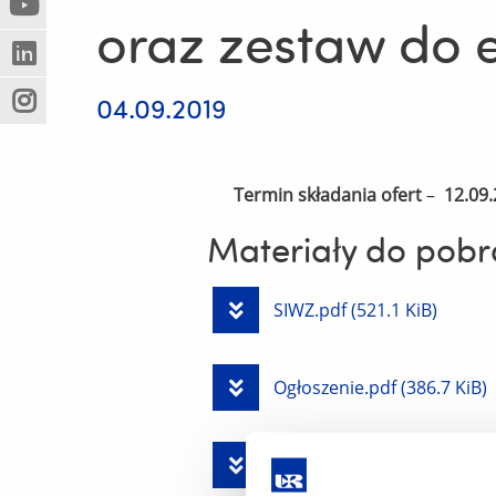
(Nowe
(Link
innej
oraz zestaw do e
okno)
do
strony)
(Nowe
(Link
innej
okno)
do
strony)
04.09.2019
(Nowe
(Link
innej
okno)
do
strony)
innej
strony)
Termin składania ofert
–
12.09.
Materiały do pobr
Pobierz
SIWZ.pdf
(521.1 KiB)
plik
Pobierz
Ogłoszenie.pdf
(386.7 KiB)
plik
Pobierz
Załącznik nr 1 do Siwz - F