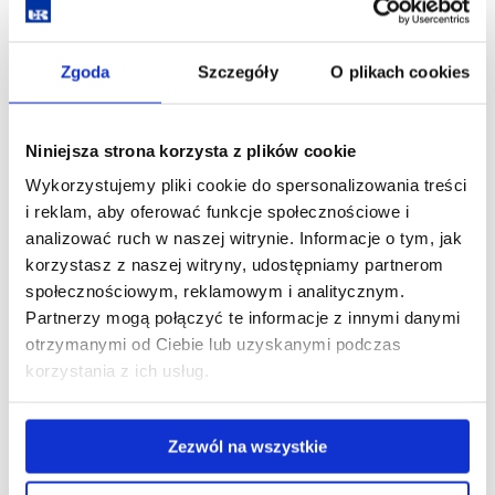
Koncert symfoniczny
Zgoda
Szczegóły
O plikach cookies
27 stycznia 2023r., piątek, godz. 19:00
SALA KONCERTOWA FILHARMONII PODKARPACKIEJ
Niniejsza strona korzysta z plików cookie
ORKIESTRA SYMFONICZNA FILHARMONII PODKARPACKIEJ
Wykorzystujemy pliki cookie do spersonalizowania treści
DAVID GIMÉNEZ – dyrygent
i reklam, aby oferować funkcje społecznościowe i
W programie:
analizować ruch w naszej witrynie. Informacje o tym, jak
A. Dvořák – Taniec słowiański g – moll nr 8
korzystasz z naszej witryny, udostępniamy partnerom
F. Schubert – IV Symfonia c- moll
społecznościowym, reklamowym i analitycznym.
M. de Falla – „El amor brujo”/ „Czarodziejska miłość”
Partnerzy mogą połączyć te informacje z innymi danymi
G. Bizet – Suity z opery „Carmen” (fragmenty) – Les Toréadors,
otrzymanymi od Ciebie lub uzyskanymi podczas
Aragonaise, Intermezzo, Danse Boheme.
korzystania z ich usług.
Koszt udziału: 40 zł
Zezwól na wszystkie
Koszt udziału (ulgowy): 30 zł