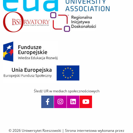
Śledź UR w mediach społecznościowych
Pomiń
nawigację
i
© 2026 Uniwersytet Rzeszowski |
Strona internetowa wykonana przez