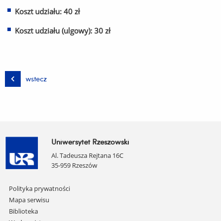
Koszt udziału: 40 zł
Koszt udziału (ulgowy): 30 zł
wstecz
Uniwersytet Rzeszowski
Al. Tadeusza Rejtana 16C
35-959 Rzeszów
Pomiń
Polityka prywatności
nawigację
Mapa serwisu
i
Biblioteka
przejdź