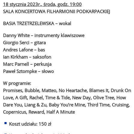
18 stycznia 2023r., środa, godz. 19:00
SALA KONCERTOWA FILHARMONII PODKARPACKIEJ
BASIA TRZETRZELEWSKA
– wokal
Danny White – instrumenty klawiszowe
Giorgio Serci – gitara
Andres Lafone – bas
Ian Kirkham – saksofon
Marc Parnell – perkusja
Paweł Sztompke – słowo
W programie:
Promises, Bubble, Matteo, No Heartache, Blames It, Drunk On
Love, A Gift, Rachel, Time & Tide, New Day, Olive Tree, How
Dare You, Liang & Zu, Baby You’re Mine, Third Time, Cruising,
Copernicus, Reward, Half A Minute
Koszt udziału: 150 zł