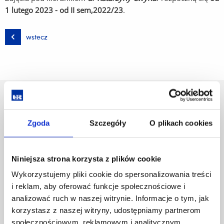
1 lutego 2023 - od II sem,2022/23
.
wstecz
Uniwersytet Rzeszowski
Al. Tadeusza Rejtana 16C
Zgoda
Szczegóły
O plikach cookies
35-959 Rzeszów
Pomiń
Polityka prywatności
nawigację
Niniejsza strona korzysta z plików cookie
Mapa serwisu
i
Biblioteka
Wykorzystujemy pliki cookie do spersonalizowania treści
przejdź
Wydawnictwo
i reklam, aby oferować funkcje społecznościowe i
do
Covid info
analizować ruch w naszej witrynie. Informacje o tym, jak
treści
Studia podyplomowe
korzystasz z naszej witryny, udostępniamy partnerom
Praca na UR
społecznościowym, reklamowym i analitycznym.