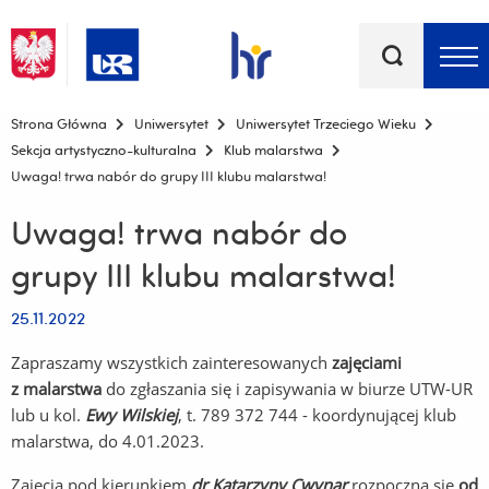
Słowa
kluczowe
Menu - górna belka
Strona Główna
Uniwersytet
Uniwersytet Trzeciego Wieku
Sekcja artystyczno-kulturalna
Klub malarstwa
Uwaga! trwa nabór do grupy III klubu malarstwa!
Uwaga! trwa nabór do
grupy III klubu malarstwa!
25.11.2022
Zapraszamy wszystkich zainteresowanych
zajęciami
z malarstwa
do zgłaszania się i zapisywania w biurze UTW-UR
lub u kol.
Ewy Wilskie
j
, t. 789 372 744 - koordynującej klub
malarstwa, do 4.01.2023.
Zajęcia pod kierunkiem
dr Katarzyny Cwynar
rozpoczną się
od