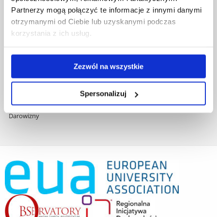
Zamówienia publiczne
Partnerzy mogą połączyć te informacje z innymi danymi
Fundusze strukturalne
otrzymanymi od Ciebie lub uzyskanymi podczas
Projekty współfinansowane przez UE
korzystania z ich usług.
Projekty realizowane z KPO
Wynajem sal
Domy studenta
Zezwól na wszystkie
Dane kontaktowe
Deklaracja dostępności cyfrowej
Rachunek bankowy UR
Spersonalizuj
Projekty badawcze
Darowizny