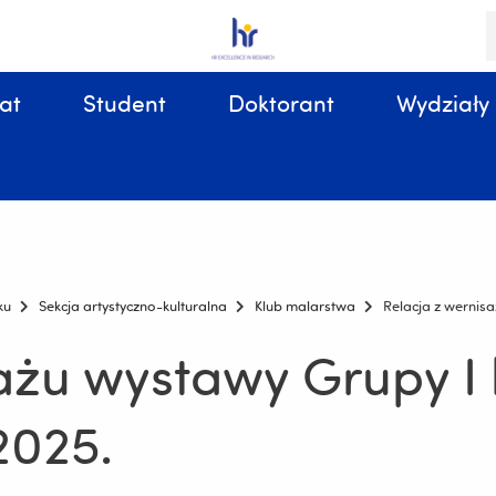
S
i
k
at
Student
Doktorant
Wydziały
Sprawy organizacyjne, związane z tokiem studiów
ku
Sekcja artystyczno-kulturalna
Klub malarstwa
Relacja z wernisa
ażu wystawy Grupy I 
2025.