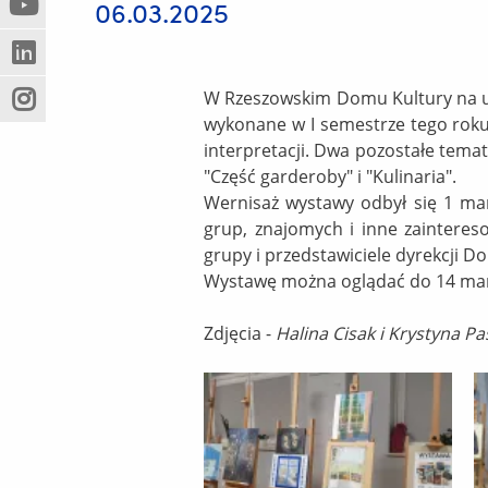
06.03.2025
(Nowe
(Link
innej
okno)
do
strony)
(Nowe
(Link
innej
okno)
do
strony)
W Rzeszowskim Domu Kultury na u
(Nowe
(Link
innej
wykonane w I semestrze tego roku
okno)
do
strony)
interpretacji. Dwa pozostałe temat
innej
"Część garderoby" i "Kulinaria".
strony)
Wernisaż wystawy odbył się 1 mar
grup, znajomych i inne zaintere
grupy i przedstawiciele dyrekcji D
Wystawę można oglądać do 14 ma
Zdjęcia -
Halina Cisak i Krystyna Pa