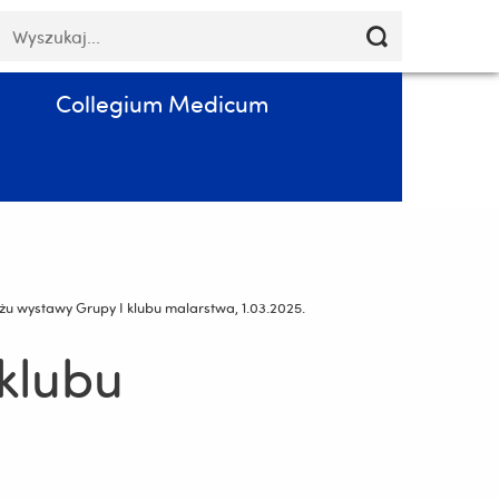
Pomiń
łowa
Poczta
Kontakt
PL
nawigację
luczowe
i
przejdź
Collegium Medicum
do
treści
żu wystawy Grupy I klubu malarstwa, 1.03.2025.
klubu