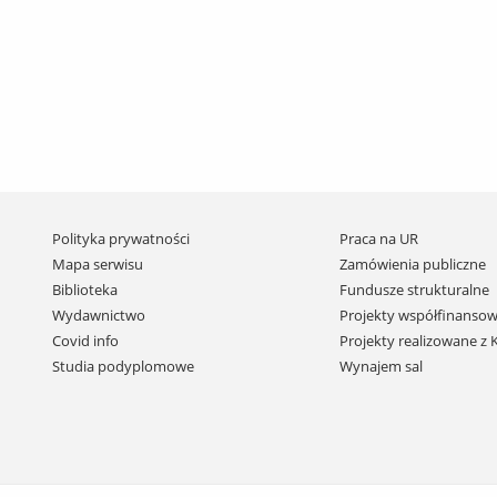
Pomiń
Polityka prywatności
Praca na UR
nawigację
Mapa serwisu
Zamówienia publiczne
i
Biblioteka
Fundusze strukturalne
przejdź
Wydawnictwo
Projekty współfinansow
do
Covid info
Projekty realizowane z
treści
Studia podyplomowe
Wynajem sal