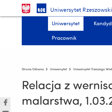
Uniwersytet Rzeszowsk
Pomiń
Menu - górna belka
Uniwersytet
Kandyd
nawigację
i
STYPENDIA, domy studenta, kredyty studenckie, ubezpieczenia DOKTORANCI
Wydział Biologii, Ochrony Przyrody i Zrównoważonego Rozwoju
przejdź
Pracownik
do
treści
Strona Główna
Uniwersytet
Uniwersytet Trzeciego Wie
Relacja z wernis
malarstwa, 1.03.
(Nowe
(Link
okno)
do