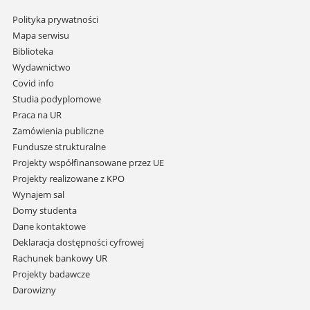
Pomiń
Polityka prywatności
nawigację
Mapa serwisu
i
Biblioteka
przejdź
Wydawnictwo
do
Covid info
treści
Studia podyplomowe
Praca na UR
Zamówienia publiczne
Fundusze strukturalne
Projekty współfinansowane przez UE
Projekty realizowane z KPO
Wynajem sal
Domy studenta
Dane kontaktowe
Deklaracja dostępności cyfrowej
Rachunek bankowy UR
Projekty badawcze
Darowizny