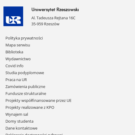
Uniwersytet Rzeszowski
Al. Tadeusza Rejtana 16C
35-959 Rzeszów
Pomiń
Polityka prywatności
nawigację
Mapa serwisu
i
Biblioteka
przejdź
Wydawnictwo
do
Covid info
treści
Studia podyplomowe
Praca na UR
Zamówienia publiczne
Fundusze strukturalne
Projekty współfinansowane przez UE
Projekty realizowane z KPO
Wynajem sal
Domy studenta
Dane kontaktowe
Deklaracja dostępności cyfrowej