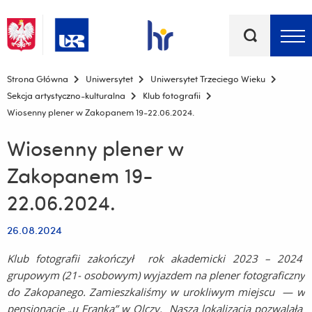
Słowa
kluczowe
Menu - górna belka
Strona Główna
Uniwersytet
Uniwersytet Trzeciego Wieku
Sekcja artystyczno-kulturalna
Klub fotografii
Wiosenny plener w Zakopanem 19-22.06.2024.
Wiosenny plener w
Zakopanem 19-
22.06.2024.
26.08.2024
Klub fotografii zakończył rok akademicki 2023 – 2024
grupowym
(21- osobowym) wyjazdem na plener fotograficzny
do Zakopanego. Zamieszkaliśmy w urokliwym miejscu
—
w
pensjonacie „u Franka” w Olczy. Nasza lokalizacja pozwalała