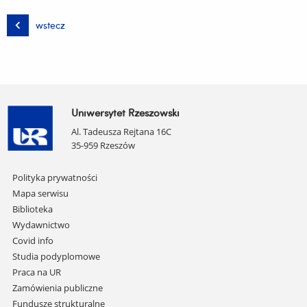
wstecz
Uniwersytet Rzeszowski
Al. Tadeusza Rejtana 16C
35-959 Rzeszów
Pomiń
Polityka prywatności
nawigację
Mapa serwisu
i
Biblioteka
przejdź
Wydawnictwo
do
Covid info
treści
Studia podyplomowe
Praca na UR
Zamówienia publiczne
Fundusze strukturalne