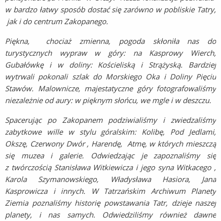
w bardzo łatwy sposób dostać się zarówno
w pobliskie Tatry,
jak i do centrum Zakopanego.
Piękna, chociaż zmienna, pogoda skłoniła nas do
turystycznych wypraw w góry: na Kasprowy Wierch,
Gubałówkę i w doliny:
K
ościeliską i Strążyską. Bardziej
wytrwali pokonali szlak do Morskiego Oka i Doliny Pięciu
Stawów.
Malownicze, majestatyczne góry fotografowaliśmy
niezależnie od aury: w pięknym słońcu, we mgle i w deszczu.
Spacerując po Zakopanem podziwialiśmy i zwiedzaliśmy
zabytkowe wille w stylu góralskim: Kolibę, Pod Jedlami,
Okszę, Czerwony Dwór , Harendę, Atmę, w których mieszczą
się muzea i galerie. Odwiedzając je zapoznaliśmy się
z twórczością Stanisława Witkiewicza i jego syna Witkacego ,
Karola Szymanowskiego, Władysława Hasiora, Jana
Kasprowicza i innych.
W Tatrzańskim Archiwum Planety
Ziemia poznaliśmy historię powstawania Tatr, dzieje naszej
planety, i nas samych.
Odwiedziliśmy również dawne