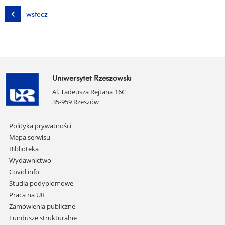
wstecz
Uniwersytet Rzeszowski
Al. Tadeusza Rejtana 16C
35-959 Rzeszów
Pomiń
Polityka prywatności
nawigację
Mapa serwisu
i
Biblioteka
przejdź
Wydawnictwo
do
Covid info
treści
Studia podyplomowe
Praca na UR
Zamówienia publiczne
Fundusze strukturalne