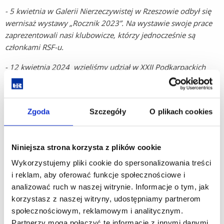
- 5 kwietnia w Galerii Nierzeczywistej w Rzeszowie odbył się
wernisaż wystawy „Rocznik 2023”. Na wystawie swoje prace
zaprezentowali nasi klubowicze, którzy jednocześnie są
członkami RSF-u.
- 12 kwietnia 2024 wzięliśmy udział w XXII Podkarpackich
Konfrontacjach Fotograficznych organizowanych pod
patronatem Fotoklubu Rzeczpospolitej Polskiej
Stowarzyszenia Twórców w Wojewódzkim Domu Kultury
Zgoda
Szczegóły
O plikach cookies
w Rzeszowie.
Na wystawie wśród 19 podkarpackich kół, klubów i grup
fotograficznych oraz stowarzyszeń artystycznych,
Niniejsza strona korzysta z plików cookie
zaprezentowaliśmy zestaw zdjęć pt. „Niepotrzebne,
Wykorzystujemy pliki cookie do spersonalizowania treści
Porzucone, Zapomniane” za który otrzymaliśmy wyróżnienie.
i reklam, aby oferować funkcje społecznościowe i
analizować ruch w naszej witrynie. Informacje o tym, jak
- 14maja 2024 w dniu obchodów 40-lecia Uniwersytetu
korzystasz z naszej witryny, udostępniamy partnerom
Trzeciego Wieku Uniwersytetu Rzeszowskiego
społecznościowym, reklamowym i analitycznym.
zaprezentowaliśmy wystawę zbiorową „15lat Klubu Foto
Partnerzy mogą połączyć te informacje z innymi danymi