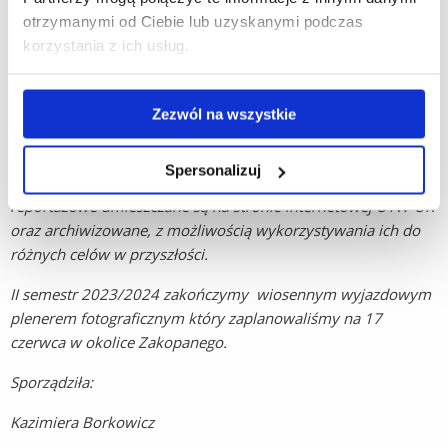
UTW-UR” w holu budynku A1 Uniwersytetu Rzeszowskiego
otrzymanymi od Ciebie lub uzyskanymi podczas
w Rzeszowie przy ul. Rejtana 16C.
korzystania z ich usług.
Tradycyjnie wielu naszych słuchaczy tworzy ze swoich
fotografii ciekawe pokazy multimedialne, które prezentowane
Zezwól na wszystkie
są na wernisażach i zajęciach klubowych.
Ponadto nasi klubowicze jako fotoreporterzy rejestrują wiele
Spersonalizuj
wydarzeń na Uniwersytecie Trzeciego Wieku. Zdjęcia
reportażowe umieszczane są na stronie internetowej UTW-UR
oraz archiwizowane, z możliwością wykorzystywania ich do
różnych celów w przyszłości.
II semestr 2023/2024 zakończymy wiosennym wyjazdowym
plenerem fotograficznym który zaplanowaliśmy na 17
czerwca w okolice Zakopanego.
Sporządziła:
Kazimiera Borkowicz