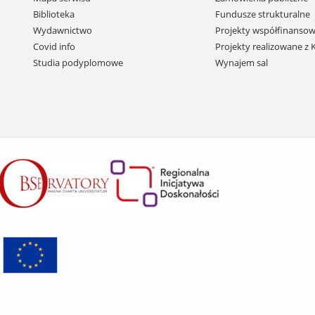
i
Biblioteka
Fundusze strukturalne
przejdź
Wydawnictwo
Projekty współfinansow
do
Covid info
Projekty realizowane z
treści
Studia podyplomowe
Wynajem sal