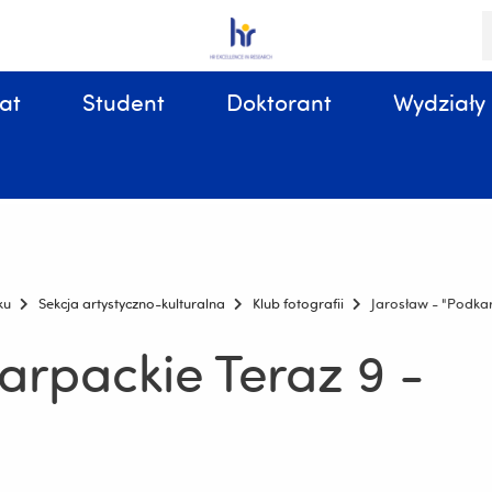
S
i
k
at
Student
Doktorant
Wydziały
Sprawy organizacyjne, związane z tokiem studiów
ku
Sekcja artystyczno-kulturalna
Klub fotografii
Jarosław - "Podkar
arpackie Teraz 9 -