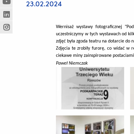
23.02.2024
(Nowe
(Link
innej
okno)
do
strony)
(Nowe
(Link
innej
okno)
do
strony)
Wernisaż wystawy fotograficznej "Po
(Nowe
(Link
innej
uczestniczymy w tych wystawach
od kilk
okno)
do
strony)
zdjęć była zgoda teatru na dotarcie do
innej
Zdjęcia te zrobiły furorę, co widać w 
strony)
ciekawe miny zainspirowane postaciami 
Paweł Niemczak