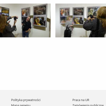
Pomiń
Polityka prywatności
Praca na UR
nawigację
Mapa serwisu
Zamówienia publiczne