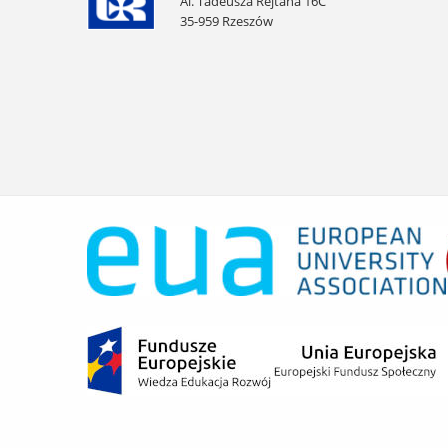
Al. Tadeusza Rejtana 16C
35-959 Rzeszów