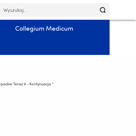
Pomiń
łowa
Poczta
Kontakt
PL
nawigację
luczowe
i
przejdź
Collegium Medicum
do
treści
packie Teraz 9 - Kontynuacja "