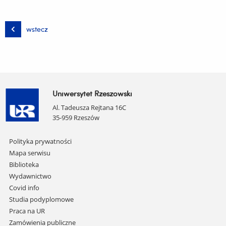
wstecz
Uniwersytet Rzeszowski
Al. Tadeusza Rejtana 16C
35-959 Rzeszów
Pomiń
Polityka prywatności
nawigację
Mapa serwisu
i
Biblioteka
przejdź
Wydawnictwo
do
Covid info
treści
Studia podyplomowe
Praca na UR
Zamówienia publiczne