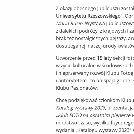
Z okazji obecnego Jubileuszu zost
Uniwersytetu Rzeszowskiego".
Opra
Maria Rusin
. Wystawa jubileuszowa 
z dalekich podróży; z krajowych i 
brak też nostalgicznych pejzaży, a
dostrzeganej inaczej urody kwiató
Utworzenie przed
15 laty
sekcji fo
w życie kulturalne w środowiskach 
i nieprzerwany rozwój Klubu Fotog
i autorytetem, to on spaja grupę. 
Klubu Pasjonatów.
Chcę podziękować członkom Klubu F
Katalog wystawy 2023
, prezentacj
„
Klub FOTO na ostatnim plenerze w 
mnóstwo czasu, wysiłku fizyczneg
wydania „Katalogu wystawy 2023” z