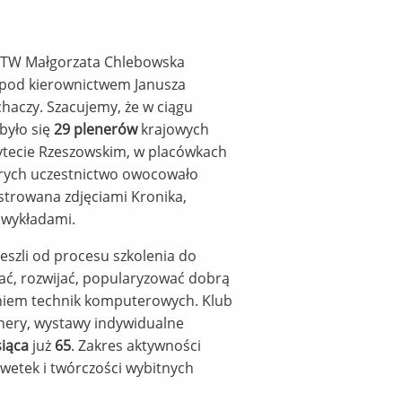
UTW Małgorzata Chlebowska
a pod kierownictwem Janusza
chaczy. Szacujemy, że w ciągu
dbyło się
29 plenerów
krajowych
sytecie Rzeszowskim, w placówkach
tórych uczestnictwo owocowało
trowana zdjęciami Kronika,
 wykładami.
deszli od procesu szkolenia do
wać, rozwijać, popularyzować dobrą
aniem technik komputerowych. Klub
nery, wystawy indywidualne
iąca
już
65
. Zakres aktywności
lwetek i twórczości wybitnych