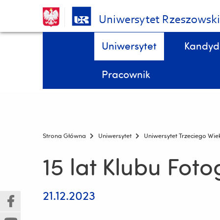
Uniwersytet Rzeszowsk
Pomiń
Menu - górna belka
Uniwersytet
Kandyd
nawigację
i
STYPENDIA, domy studenta, kredyty studenckie, ubezpieczenia DOKTORANCI
Wydział Biologii, Ochrony Przyrody i Zrównoważonego Rozwoju
przejdź
Pracownik
do
treści
Strona Główna
Uniwersytet
Uniwersytet Trzeciego Wie
15 lat Klubu Fotog
21.12.2023
(Nowe
(Link
okno)
do