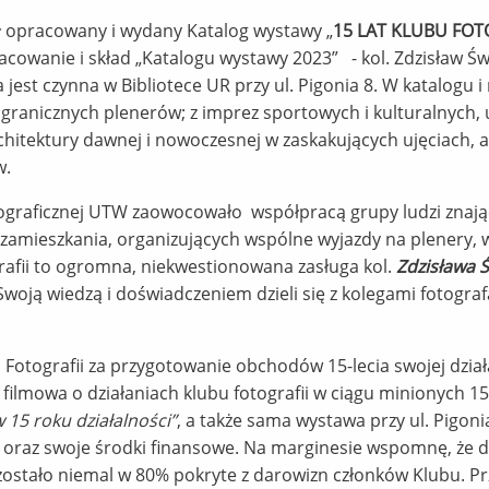
ał opracowany i wydany Katalog wystawy „
15 LAT KLUBU FOT
cowanie i skład „Katalogu wystawy 2023” - kol. Zdzisław Świ
jest czynna w Bibliotece UR przy ul. Pigonia 8. W katalogu i 
zagranicznych plenerów; z imprez sportowych i kulturalnych, 
rchitektury dawnej i nowoczesnej w zaskakujących ujęciach, a
w.
tograficznej UTW zaowocowało współpracą grupy ludzi znający
zamieszkania, organizujących wspólne wyjazdy na plenery, w
rafii to ogromna, niekwestionowana zasługa kol.
Zdzisława Ś
Swoją wiedzą i doświadczeniem dzieli się z kolegami fotogra
otografii za przygotowanie obchodów 15-lecia swojej dział
a filmowa o działaniach klubu fotografii w ciągu minionych 1
15 roku działalności”
, a także sama wystawa przy ul. Pigoni
o oraz swoje środki finansowe. Na marginesie wspomnę, że
ostało niemal w 80% pokryte z darowizn członków Klubu. Prz