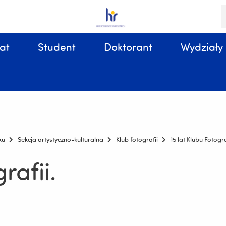
S
i
k
at
Student
Doktorant
Wydziały
Sprawy organizacyjne, związane z tokiem studiów
ku
Sekcja artystyczno-kulturalna
Klub fotografii
15 lat Klubu Fotogra
rafii.