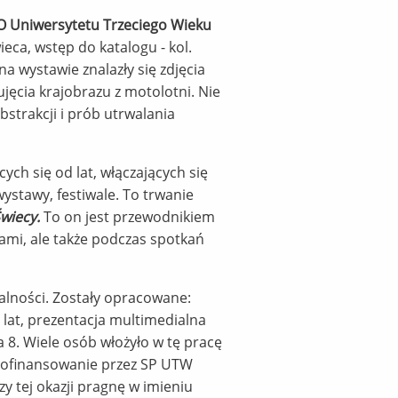
O
Uniwersytetu Trzeciego Wieku
eca, wstęp do katalogu - kol.
na wystawie znalazły się zdjęcia
ujęcia krajobrazu z motolotni. Nie
bstrakcji i prób utrwalania
ch się od lat, włączających się
ystawy, festiwale. To trwanie
wiecy.
To on jest przewodnikiem
fami, ale także podczas spotkań
alności. Zostały opracowane:
5 lat, prezentacja multimedialna
a 8. Wiele osób włożyło w tę pracę
 dofinansowanie przez SP UTW
y tej okazji pragnę w imieniu