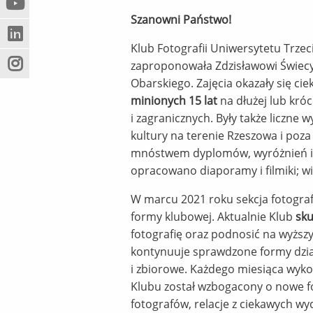
(Nowe
(Link
innej
Szanowni Państwo!
okno)
do
strony)
(Nowe
(Link
innej
Klub Fotografii Uniwersytetu Trze
okno)
do
strony)
zaproponowała Zdzisławowi Świecy 
(Nowe
(Link
innej
Obarskiego. Zajęcia okazały się ci
okno)
do
strony)
minionych 15 lat
na dłużej lub króc
innej
strony)
i zagranicznych. Były także liczn
kultury na terenie Rzeszowa i poz
mnóstwem dyplomów, wyróżnień i n
opracowano diaporamy i filmiki; w
W marcu 2021 roku sekcja fotografi
formy klubowej. Aktualnie Klub
sku
fotografię oraz podnosić na wyższ
kontynuuje sprawdzone formy dzia
i zbiorowe. Każdego miesiąca wyko
Klubu został wzbogacony o nowe for
fotografów, relacje z ciekawych wyd