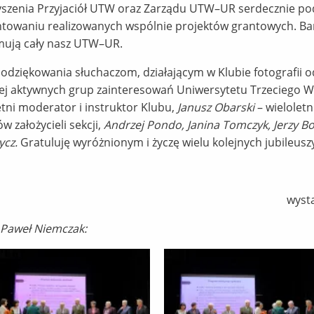
yszenia Przyjaciół UTW oraz Zarządu UTW–UR serdecznie p
ntowaniu realizowanych wspólnie projektów grantowych. Bar
omują cały nasz UTW–UR.
odziękowania słuchaczom, działającym w Klubie fotografii o
dziej aktywnych grup zainteresowań Uniwersytetu Trzeciego 
etni moderator i instruktor Klubu,
Janusz Obarski
– wieloletn
w założycieli sekcji,
Andrzej Pondo, Janina Tomczyk, Jerzy B
ycz.
Gratuluję wyróżnionym i życzę wielu kolejnych jubileusz
wystą
Paweł Niemczak: