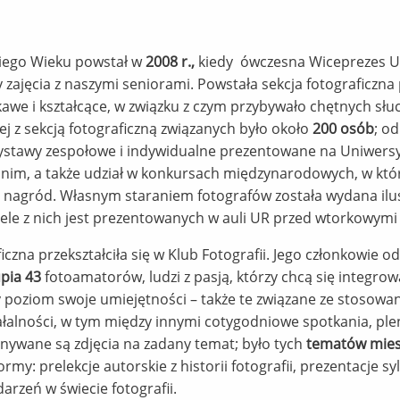
ciego Wieku powstał w
2008 r.,
kiedy ówczesna Wiceprezes 
zajęcia z naszymi seniorami. Powstała sekcja fotograficzn
ekawe i kształcące, w związku z czym przybywało chętnych słu
ej z sekcją fotograficzną związanych było około
200 osób
; o
e wystawy zespołowe i indywidualne prezentowane na Uniwer
a nim, a także udział w konkursach międzynarodowych, w k
agród. Własnym staraniem fotografów została wydana ilus
iele z nich jest prezentowanych w auli UR przed wtorkowymi
czna przekształciła się w Klub Fotografii. Jego członkowie o
pia
43
fotoamatorów, ludzi z pasją, którzy chcą się integro
y poziom swoje umiejętności – także te związane ze stosow
łalności, w tym między innymi cotygodniowe spotkania, ple
nywane są zdjęcia na zadany temat; było tych
tematów mies
my: prelekcje autorskie z historii fotografii, prezentacje sy
arzeń w świecie fotografii.