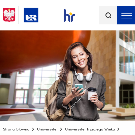
Słowa
kluczowe
Menu - górna belka
Strona Główna
Uniwersytet
Uniwersytet Trzeciego Wieku