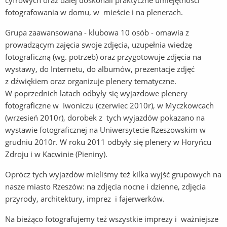
cyfrowych oraz dalej doskonali praktyczne umiejętności
fotografowania w domu, w mieście i na plenerach.
Grupa zaawansowana - klubowa 10 osób - omawia z
prowadzącym zajęcia swoje zdjęcia, uzupełnia wiedzę
fotograficzną (wg. potrzeb) oraz przygotowuje zdjęcia na
wystawy, do Internetu, do albumów, prezentacje zdjęć
z dźwiękiem oraz organizuje plenery tematyczne.
W poprzednich latach odbyły się wyjazdowe plenery
fotograficzne w Iwoniczu (czerwiec 2010r), w Myczkowcach
(wrzesień 2010r), dorobek z tych wyjazdów pokazano na
wystawie fotograficznej na Uniwersytecie Rzeszowskim w
grudniu 2010r. W roku 2011 odbyły się plenery w Horyńcu
Zdroju i w Kacwinie (Pieniny).
Oprócz tych wyjazdów mieliśmy też kilka wyjść grupowych na
nasze miasto Rzeszów: na zdjęcia nocne i dzienne, zdjęcia
przyrody, architektury, imprez i fajerwerków.
Na bieżąco fotografujemy też wszystkie imprezy i ważniejsze