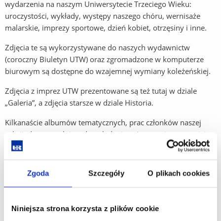
wydarzenia na naszym Uniwersytecie Trzeciego Wieku:
uroczystości, wykłady, występy naszego chóru, wernisaże
malarskie, imprezy sportowe, dzień kobiet, otrzęsiny i inne.
Zdjęcia te są wykorzystywane do naszych wydawnictw
(coroczny Biuletyn UTW) oraz zgromadzone w komputerze
biurowym są dostępne do wzajemnej wymiany koleżeńskiej.
Zdjęcia z imprez UTW prezentowane są też tutaj w dziale
„Galeria”, a zdjęcia starsze w dziale Historia.
Kilkanaście albumów tematycznych, prac członków naszej
sekcji, dostępnych jest do oglądania w Internecie w serwisie
Google PICASA pod adresem:
https://picasaweb.google.com/utwrzeszow
Zgoda
Szczegóły
O plikach cookies
Zdjęcia o tematyce regionalnej publikujemy też na stronie:
https://fotoforum.gazeta.pl
- Klucz: Rzeszów.
Niniejsza strona korzysta z plików cookie
Wybrany aktualny zestaw ciekawszych zdjęć członków sekcji