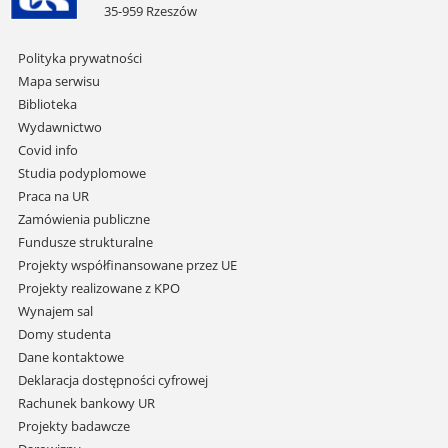
35-959 Rzeszów
Pomiń
Polityka prywatności
nawigację
Mapa serwisu
i
Biblioteka
przejdź
Wydawnictwo
do
Covid info
treści
Studia podyplomowe
Praca na UR
Zamówienia publiczne
Fundusze strukturalne
Projekty współfinansowane przez UE
Projekty realizowane z KPO
Wynajem sal
Domy studenta
Dane kontaktowe
Deklaracja dostępności cyfrowej
Rachunek bankowy UR
Projekty badawcze