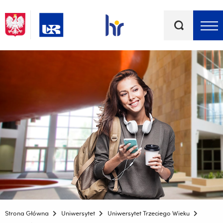
Słowa
kluczowe
Menu - górna belka
Strona Główna
Uniwersytet
Uniwersytet Trzeciego Wieku