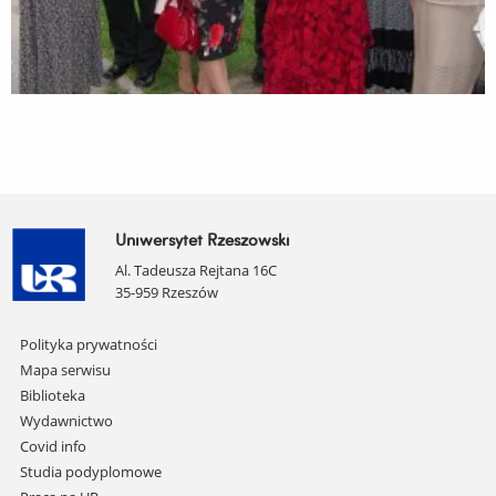
Uniwersytet Rzeszowski
Al. Tadeusza Rejtana 16C
35-959 Rzeszów
Pomiń
Polityka prywatności
nawigację
Mapa serwisu
i
Biblioteka
przejdź
Wydawnictwo
do
Covid info
treści
Studia podyplomowe