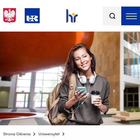
Słowa
kluczowe
Menu - górna belka
Strona Główna
Uniwersytet