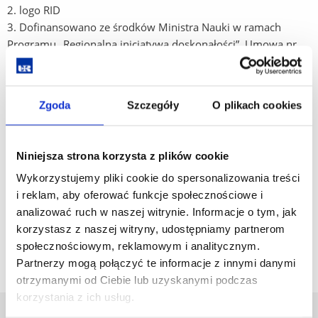
2. logo RID
3. Dofinansowano ze środków Ministra Nauki w ramach
Programu „Regionalna inicjatywa doskonałości”. Umowa nr
RID/SP/0010/2024/1
Ciąg znaków:
Logo MNiSzW_UR_RID wraz z informacją o
Zgoda
Szczegóły
O plikach cookies
dofinansowaniu
dodatkowo
Niniejsza strona korzysta z plików cookie
w mediach społecznościowych należy używać następujących
Wykorzystujemy pliki cookie do spersonalizowania treści
hasztagów:
i reklam, aby oferować funkcje społecznościowe i
#RID,
analizować ruch w naszej witrynie. Informacje o tym, jak
#nauka
korzystasz z naszej witryny, udostępniamy partnerom
#regionalnainicjatywadoskonalosci
społecznościowym, reklamowym i analitycznym.
Partnerzy mogą połączyć te informacje z innymi danymi
otrzymanymi od Ciebie lub uzyskanymi podczas
korzystania z ich usług.