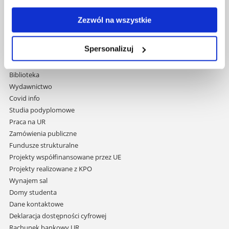
Uniwersytet Rzeszowski
Al. Tadeusza Rejtana 16C
Zezwól na wszystkie
35-959 Rzeszów
Spersonalizuj
Pomiń
Polityka prywatności
nawigację
Mapa serwisu
i
Biblioteka
przejdź
Wydawnictwo
do
Covid info
treści
Studia podyplomowe
Praca na UR
Zamówienia publiczne
Fundusze strukturalne
Projekty współfinansowane przez UE
Projekty realizowane z KPO
Wynajem sal
Domy studenta
Dane kontaktowe
Deklaracja dostępności cyfrowej
Rachunek bankowy UR