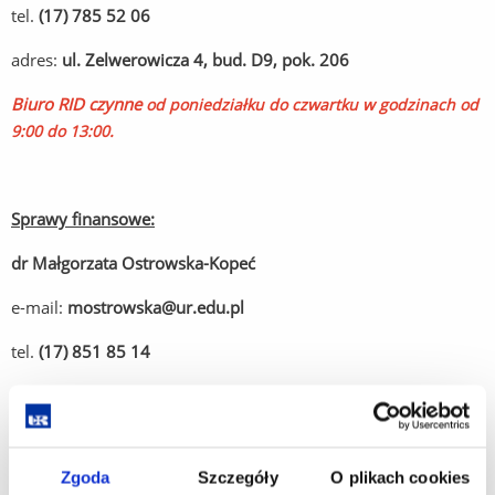
tel.
(17) 785 52 06
adres:
ul. Zelwerowicza 4, bud. D9, pok. 206
Biuro RID czynne
od poniedziałku do czwartku w godzinach
od
9:00 do 13:00.
Sprawy finansowe:
dr Małgorzata Ostrowska-Kopeć
e-mail:
mostrowska@ur.edu.pl
tel.
(17) 851 85 14
adres: ul.
prof. Stanisława Pigonia 1, 35-310 Rzeszów, bud.
A0, pok. 33
Zgoda
Szczegóły
O plikach cookies