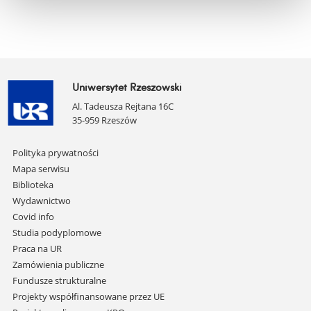
Uniwersytet Rzeszowski
Al. Tadeusza Rejtana 16C
35-959 Rzeszów
Pomiń
Polityka prywatności
nawigację
Mapa serwisu
i
Biblioteka
przejdź
Wydawnictwo
do
Covid info
treści
Studia podyplomowe
Praca na UR
Zamówienia publiczne
Fundusze strukturalne
Projekty współfinansowane przez UE