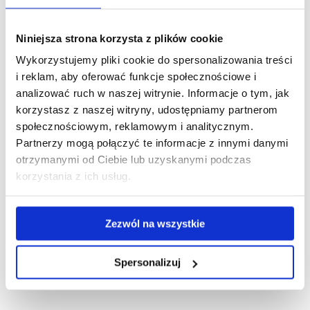
mgr Julia Brewka
e-mail:
jbrewka@ur.edu.pl
Niniejsza strona korzysta z plików cookie
Wykorzystujemy pliki cookie do spersonalizowania treści
tel.
(17) 785 52 06
i reklam, aby oferować funkcje społecznościowe i
adres:
ul. Zelwerowicza 4, bud. D9, pok. 206
analizować ruch w naszej witrynie. Informacje o tym, jak
korzystasz z naszej witryny, udostępniamy partnerom
społecznościowym, reklamowym i analitycznym.
Partnerzy mogą połączyć te informacje z innymi danymi
Administracja strony internetowej:
otrzymanymi od Ciebie lub uzyskanymi podczas
dr inż. Roman Maślanka
korzystania z ich usług.
e-mail:
rmaslanka@ur.edu.pl
Zezwól na wszystkie
tel.
(17) 785 54 13
adres:
ul. Zelwerowicza 4, bud. D9, pok. 413
Spersonalizuj