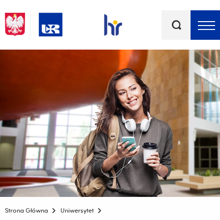
Słowa
kluczowe
Menu - górna belka
Strona Główna
Uniwersytet