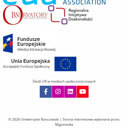
Śledź UR w mediach społecznościowych
Pomiń
nawigację
i
© 2026 Uniwersytet Rzeszowski |
Strona internetowa wykonana przez
przejdź
Migomedia
do