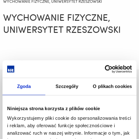
WYCHOWANIE FIZYCZNE, UNIWERSYTET RZESZOWSKI
WYCHOWANIE FIZYCZNE,
UNIWERSYTET RZESZOWSKI
Uniwersytet Rzeszowski
Zgoda
Szczegóły
O plikach cookies
Al. Tadeusza Rejtana 16C
35-959 Rzeszów
Niniejsza strona korzysta z plików cookie
Pomiń
Polityka prywatności
nawigację
Wykorzystujemy pliki cookie do spersonalizowania treści
Mapa serwisu
i
i reklam, aby oferować funkcje społecznościowe i
Biblioteka
przejdź
analizować ruch w naszej witrynie. Informacje o tym, jak
Wydawnictwo
do