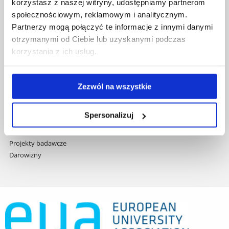
Covid info
korzystasz z naszej witryny, udostępniamy partnerom
treści
Studia podyplomowe
społecznościowym, reklamowym i analitycznym.
Praca na UR
Partnerzy mogą połączyć te informacje z innymi danymi
Zamówienia publiczne
otrzymanymi od Ciebie lub uzyskanymi podczas
Fundusze strukturalne
korzystania z ich usług.
Projekty współfinansowane przez UE
Projekty realizowane z KPO
Wynajem sal
Zezwól na wszystkie
Domy studenta
Dane kontaktowe
Spersonalizuj
Deklaracja dostępności cyfrowej
Rachunek bankowy UR
Projekty badawcze
Darowizny