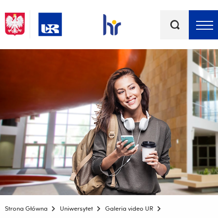
Słowa
kluczowe
Menu - górna belka
Strona Główna
Uniwersytet
Galeria video UR