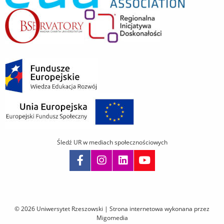
Śledź UR w mediach społecznościowych
Pomiń
nawigację
i
© 2026 Uniwersytet Rzeszowski |
Strona internetowa wykonana przez
przejdź
Migomedia
do