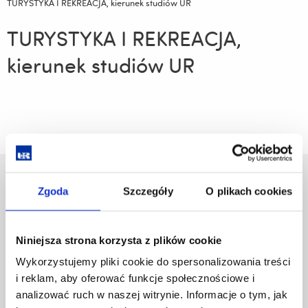
TURYSTYKA I REKREACJA, kierunek studiów UR
TURYSTYKA I REKREACJA,
kierunek studiów UR
Uniwersytet Rzeszowski
Zgoda
Szczegóły
O plikach cookies
Al. Tadeusza Rejtana 16C
35-959 Rzeszów
Niniejsza strona korzysta z plików cookie
Pomiń
Polityka prywatności
nawigację
Wykorzystujemy pliki cookie do spersonalizowania treści
Mapa serwisu
i
i reklam, aby oferować funkcje społecznościowe i
Biblioteka
przejdź
analizować ruch w naszej witrynie. Informacje o tym, jak
Wydawnictwo
do