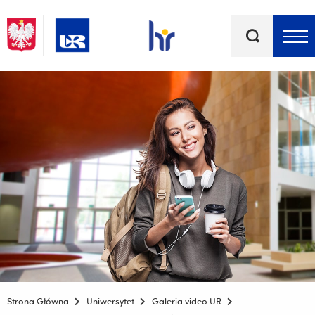
Słowa
kluczowe
Menu - górna belka
Strona Główna
Uniwersytet
Galeria video UR