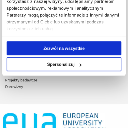
Covid info
korzystasz z naszej witryny, udostępniamy partnerom
treści
Studia podyplomowe
społecznościowym, reklamowym i analitycznym.
Praca na UR
Partnerzy mogą połączyć te informacje z innymi danymi
Zamówienia publiczne
otrzymanymi od Ciebie lub uzyskanymi podczas
Fundusze strukturalne
korzystania z ich usług.
Projekty współfinansowane przez UE
Projekty realizowane z KPO
Wynajem sal
Zezwól na wszystkie
Domy studenta
Dane kontaktowe
Spersonalizuj
Deklaracja dostępności cyfrowej
Rachunek bankowy UR
Projekty badawcze
Darowizny