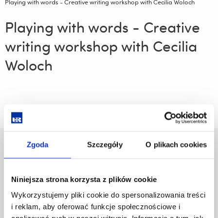
Playing with words - Creative writing workshop with Cecilia Woloch
Playing with words - Creative
writing workshop with Cecilia
Woloch
Zgoda
Szczegóły
O plikach cookies
Uniwersytet Rzeszowski
Al. Tadeusza Rejtana 16C
35-959 Rzeszów
Niniejsza strona korzysta z plików cookie
Pomiń
Polityka prywatności
Wykorzystujemy pliki cookie do spersonalizowania treści
nawigację
Mapa serwisu
i reklam, aby oferować funkcje społecznościowe i
i
Biblioteka
analizować ruch w naszej witrynie. Informacje o tym, jak