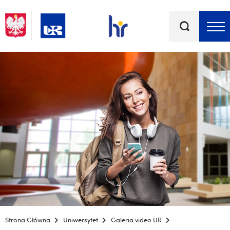
Słowa
kluczowe
Menu - górna belka
Strona Główna
Uniwersytet
Galeria video UR