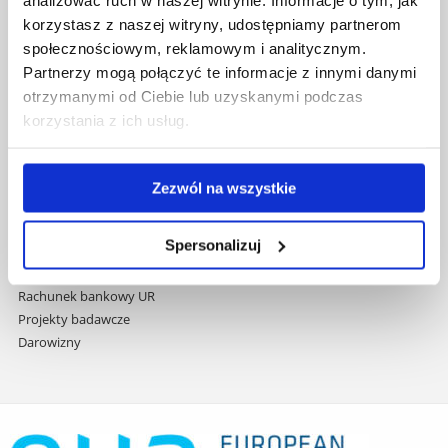
przejdź
Wydawnictwo
korzystasz z naszej witryny, udostępniamy partnerom
do
Covid info
społecznościowym, reklamowym i analitycznym.
treści
Studia podyplomowe
Partnerzy mogą połączyć te informacje z innymi danymi
Praca na UR
otrzymanymi od Ciebie lub uzyskanymi podczas
Zamówienia publiczne
korzystania z ich usług.
Fundusze strukturalne
Projekty współfinansowane przez UE
Projekty realizowane z KPO
Zezwól na wszystkie
Wynajem sal
Domy studenta
Spersonalizuj
Dane kontaktowe
Deklaracja dostępności cyfrowej
Rachunek bankowy UR
Projekty badawcze
Darowizny