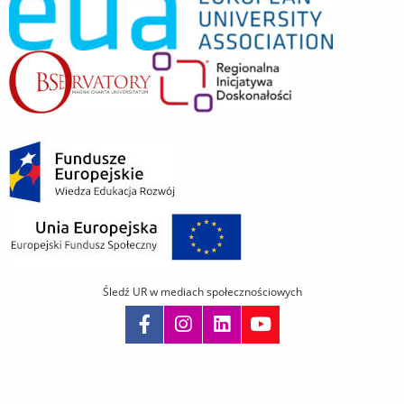
Śledź UR w mediach społecznościowych
Pomiń
nawigację