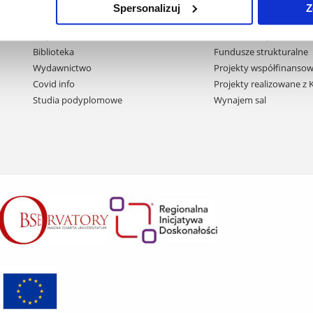
Spersonalizuj
Z
Pomiń
Polityka prywatności
Praca na UR
nawigację
Mapa serwisu
Zamówienia publiczne
i
Biblioteka
Fundusze strukturalne
przejdź
Wydawnictwo
Projekty współfinansow
do
Covid info
Projekty realizowane z
treści
Studia podyplomowe
Wynajem sal