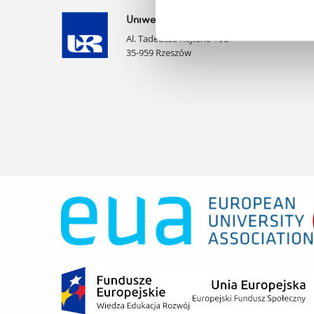
Uniwersytet Rzeszowski
Al. Tadeusza Rejtana 16C
35-959 Rzeszów