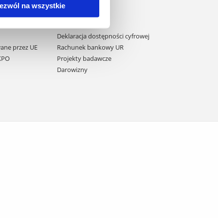
ezwól na wszystkie
Domy studenta
Dane kontaktowe
Deklaracja dostępności cyfrowej
ane przez UE
Rachunek bankowy UR
 KPO
Projekty badawcze
Darowizny