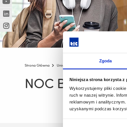
(Nowe
(Link
innej
okno)
do
strony)
(Nowe
(Link
innej
okno)
do
strony)
(Nowe
(Link
innej
okno)
do
strony)
innej
strony)
Zgoda
Strona Główna
Uniwersytet
Galeria video UR
NOC
NOC BIOLOGÓW
Niniejsza strona korzysta z
Wykorzystujemy pliki cookie 
ruch w naszej witrynie. Inf
reklamowym i analitycznym. 
uzyskanymi podczas korzysta