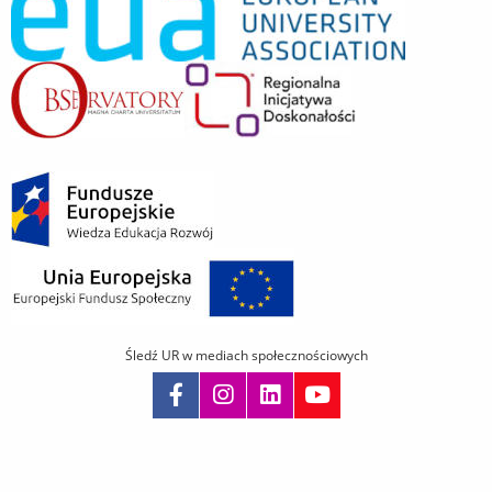
Śledź UR w mediach społecznościowych
Pomiń
nawigację