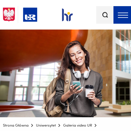
Słowa
kluczowe
Menu - górna belka
Strona Główna
Uniwersytet
Galeria video UR