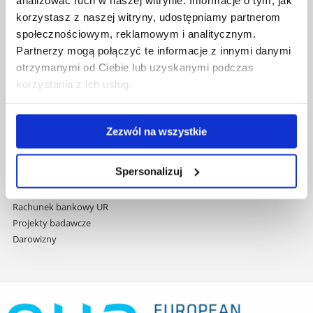
przejdź
Wydawnictwo
korzystasz z naszej witryny, udostępniamy partnerom
do
Covid info
społecznościowym, reklamowym i analitycznym.
treści
Studia podyplomowe
Partnerzy mogą połączyć te informacje z innymi danymi
Praca na UR
otrzymanymi od Ciebie lub uzyskanymi podczas
Zamówienia publiczne
korzystania z ich usług.
Fundusze strukturalne
Projekty współfinansowane przez UE
Projekty realizowane z KPO
Zezwól na wszystkie
Wynajem sal
Domy studenta
Spersonalizuj
Dane kontaktowe
Deklaracja dostępności cyfrowej
Rachunek bankowy UR
Projekty badawcze
Darowizny