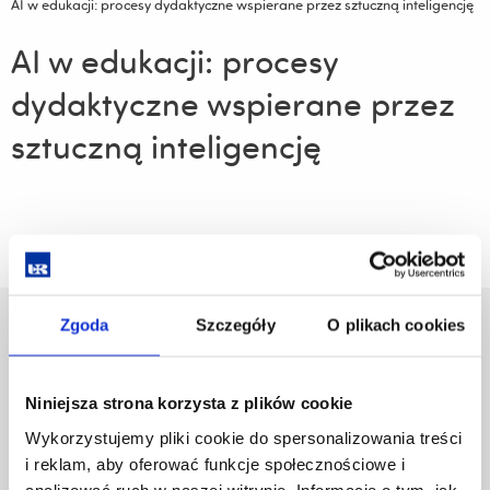
AI w edukacji: procesy dydaktyczne wspierane przez sztuczną inteligencję
AI w edukacji: procesy
dydaktyczne wspierane przez
sztuczną inteligencję
Zgoda
Szczegóły
O plikach cookies
Uniwersytet Rzeszowski
Al. Tadeusza Rejtana 16C
35-959 Rzeszów
Niniejsza strona korzysta z plików cookie
Pomiń
Polityka prywatności
Wykorzystujemy pliki cookie do spersonalizowania treści
nawigację
Mapa serwisu
i reklam, aby oferować funkcje społecznościowe i
i
Biblioteka
analizować ruch w naszej witrynie. Informacje o tym, jak