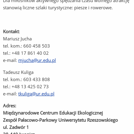
Dla miłośników aktywnego spędzania czasu wolnego atrakcję
stanowią liczne szlaki turystyczne: piesze i rowerowe.
Kontakt
:
Mariusz Jucha
tel. kom.: 660 458 503
tel.: +48 17 861 40 02
e-mail:
mjucha@ur.edu.pl
Tadeusz Kuliga
tel. kom.: 603 433 808
tel.: +48 13 425 02 73
e-mail:
tkuliga@ur.edu.pl
Adres:
Międzynarodowe Centrum Edukacji Ekologicznej
Zespół Pałacowo-Parkowy Uniwersytetu Rzeszowskiego
ul. Zadwór 1