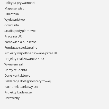
Pomiń
Polityka prywatności
nawigację
Mapa serwisu
i
Biblioteka
przejdź
Wydawnictwo
do
Covid info
treści
Studia podyplomowe
Praca na UR
Zamówienia publiczne
Fundusze strukturalne
Projekty współfinansowane przez UE
Projekty realizowane z KPO
Wynajem sal
Domy studenta
Dane kontaktowe
Deklaracja dostępności cyfrowej
Rachunek bankowy UR
Projekty badawcze
Darowizny