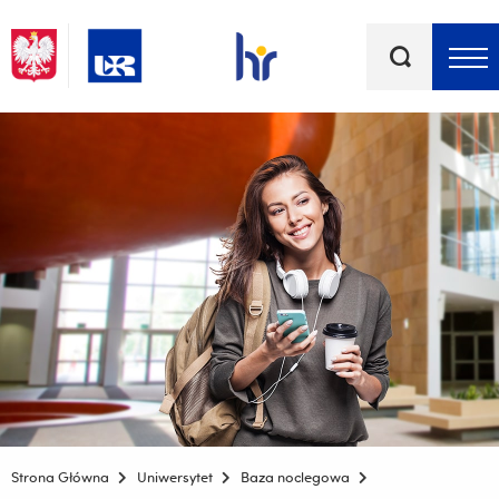
Słowa
kluczowe
Menu - górna belka
Strona Główna
Uniwersytet
Baza noclegowa