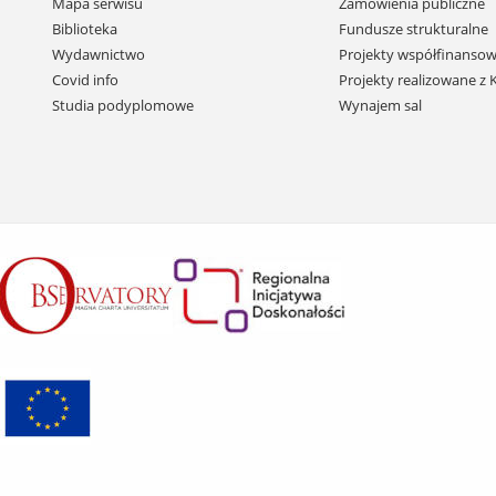
Mapa serwisu
Zamówienia publiczne
i
Biblioteka
Fundusze strukturalne
przejdź
Wydawnictwo
Projekty współfinansow
do
Covid info
Projekty realizowane z
treści
Studia podyplomowe
Wynajem sal