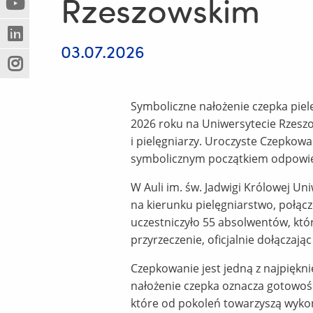
Rzeszowskim
(Nowe
(Link
innej
okno)
do
strony)
(Nowe
(Link
innej
03.07.2026
okno)
do
strony)
(Nowe
(Link
innej
okno)
do
strony)
innej
Symboliczne nałożenie czepka piel
strony)
2026 roku na Uniwersytecie Rzeszo
i pielęgniarzy. Uroczyste Czepkow
symbolicznym początkiem odpowie
W Auli im. św. Jadwigi Królowej U
na kierunku pielęgniarstwo, połąc
uczestniczyło 55 absolwentów, któr
przyrzeczenie, oficjalnie dołączają
Czepkowanie jest jedną z najpiękni
nałożenie czepka oznacza gotowość
które od pokoleń towarzyszą wykon