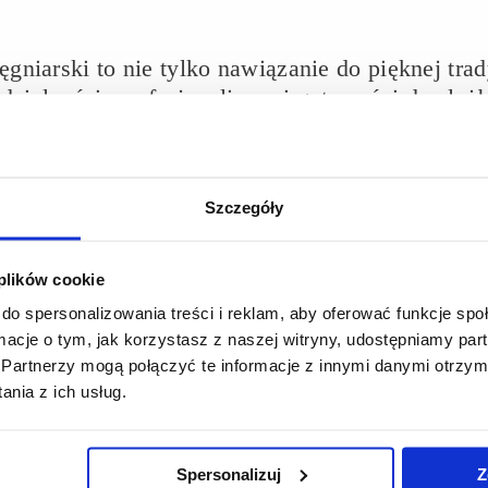
gniarski to nie tylko nawiązanie do pięknej trad
zialności, profesjonalizmu i gotowości do służ
ardziej potrzebuje profesjonalistów łączących 
ą, nasi absolwenci wchodzą do zawodu doskonale
ści, które od lat kształtujemy na Uniwersyteci
Szczegóły
unku dla drugiego człowieka i dążenia do najwyż
dam Reich, Rektor Uniwersytetu Rzeszowskiego.
 plików cookie
do spersonalizowania treści i reklam, aby oferować funkcje sp
roku, natomiast obowiązek noszenia czepków pielęgniarskic
ormacje o tym, jak korzystasz z naszej witryny, udostępniamy p
entu codziennego stroju zawodowego, jego symbolika pozost
Partnerzy mogą połączyć te informacje z innymi danymi otrzym
ii pielęgniarstwa oraz uroczystym wprowadzeniem absolwen
nia z ich usług.
tudentów na kierunku pielęgniarstwo od 2003 roku. Pierwsi a
 opuściło już ponad 4 tysiące absolwentów tego kierunku, kt
Spersonalizuj
Z
 zdrowia w kraju i za granicą.