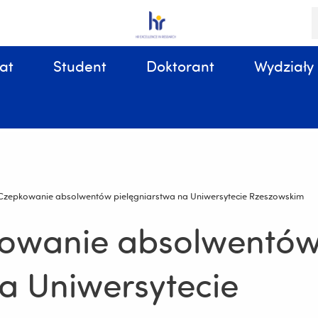
S
i
k
at
Student
Doktorant
Wydziały
Sprawy organizacyjne, związane z tokiem studiów
Czepkowanie absolwentów pielęgniarstwa na Uniwersytecie Rzeszowskim
kowanie absolwentó
a Uniwersytecie