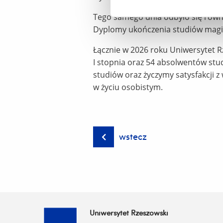
Tego samego dnia odbyło się równ
Dyplomy ukończenia studiów magi
Łącznie w 2026 roku Uniwersytet 
I stopnia oraz 54 absolwentów st
studiów oraz życzymy satysfakcji
w życiu osobistym.
wstecz
Uniwersytet Rzeszowski