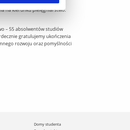
a na kierunku pielęgniarstwo.
two – 55 absolwentów studiów
rdecznie gratulujemy ukończenia
annego rozwoju oraz pomyślności
Domy studenta