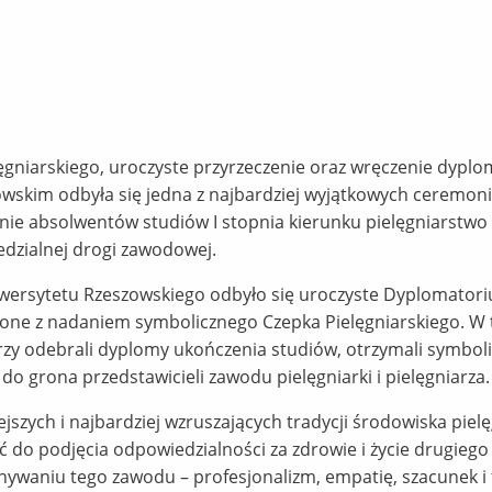
ęgniarskiego, uroczyste przyrzeczenie oraz wręczenie dyplo
wskim odbyła się jedna z najbardziej wyjątkowych ceremonii 
anie absolwentów studiów I stopnia kierunku pielęgniarstwo 
dzialnej drogi zawodowej.
niwersytetu Rzeszowskiego odbyło się uroczyste Dyplomator
zone z nadaniem symbolicznego Czepka Pielęgniarskiego. W
zy odebrali dyplomy ukończenia studiów, otrzymali symbolic
c do grona przedstawicieli zawodu pielęgniarki i pielęgniarza.
ejszych i najbardziej wzruszających tradycji środowiska piel
 do podjęcia odpowiedzialności za zdrowie i życie drugiego 
ywaniu tego zawodu – profesjonalizm, empatię, szacunek i 