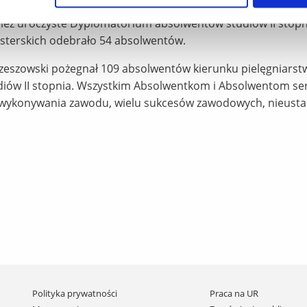
ież uroczyste Dyplomatorium absolwentów studiów II stopni
sterskich odebrało 54 absolwentów.
Rzeszowski pożegnał 109 absolwentów kierunku pielęgniars
udiów II stopnia. Wszystkim Absolwentkom i Absolwentom se
 z wykonywania zawodu, wielu sukcesów zawodowych, nieust
Pomiń
Polityka prywatności
Praca na UR
nawigację