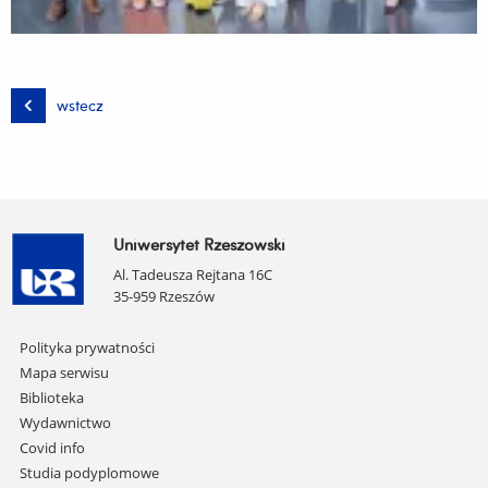
wstecz
Uniwersytet Rzeszowski
Al. Tadeusza Rejtana 16C
35-959 Rzeszów
Pomiń
Polityka prywatności
nawigację
Mapa serwisu
i
Biblioteka
przejdź
Wydawnictwo
do
Covid info
treści
Studia podyplomowe