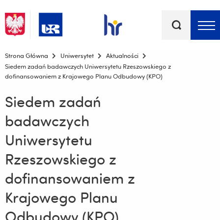
Słowa
kluczowe
Menu - górna belka
Strona Główna
Uniwersytet
Aktualności
Siedem zadań badawczych Uniwersytetu Rzeszowskiego z
dofinansowaniem z Krajowego Planu Odbudowy (KPO)
Siedem zadań
badawczych
Uniwersytetu
Rzeszowskiego z
dofinansowaniem z
Krajowego Planu
Odbudowy (KPO)