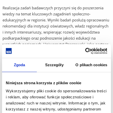
Realizacja zadań badawczych przyczyni się do poszerzenia
wiedzy na temat kluczowych zagadnień społeczno-
edukacyjnych w regionie. Wyniki badań posłużą opracowaniu
rekomendacji dla instytucji oświatowych, władz regionalnych
i innych interesariuszy, wspierając rozwój województwa
podkarpackiego oraz podnoszenie jakości edukacji na
wszystkich poziomach. Uniwersytet Rzeszowski, jako partner
badawczy Wojewódzkiego Urzędu Pracy, umacnia swoją
pozycję w realizacji strategicznych inicjatyw na rzecz rozwoju
regionu i innowacji w edukacji.
Zgoda
Szczegóły
O plikach cookies
Niniejsza strona korzysta z plików cookie
Wykorzystujemy pliki cookie do spersonalizowania treści
i reklam, aby oferować funkcje społecznościowe i
analizować ruch w naszej witrynie. Informacje o tym, jak
korzystasz z naszej witryny, udostępniamy partnerom