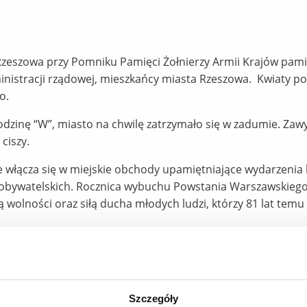
Rzeszowa przy Pomniku Pamięci Żołnierzy Armii Krajów pami
ministracji rządowej, mieszkańcy miasta Rzeszowa. Kwiaty po
o.
odzinę “W”, miasto na chwilę zatrzymało się w zadumie. Zaw
ciszy.
e włącza się w miejskie obchody upamiętniające wydarzenia
 obywatelskich. Rocznica wybuchu Powstania Warszawskieg
 wolności oraz siłą ducha młodych ludzi, którzy 81 lat temu
iasta Rzeszowa
Szczegóły