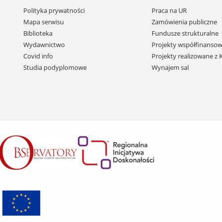
Pomiń
Polityka prywatności
Praca na UR
nawigację
Mapa serwisu
Zamówienia publiczne
i
Biblioteka
Fundusze strukturalne
przejdź
Wydawnictwo
Projekty współfinansow
do
Covid info
Projekty realizowane z
treści
Studia podyplomowe
Wynajem sal