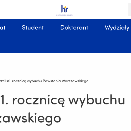
S
i
k
at
Student
Doktorant
Wydziały
Sprawy organizacyjne, związane z tokiem studiów
zcił 81. rocznicę wybuchu Powstania Warszawskiego
81. rocznicę wybuchu
zawskiego