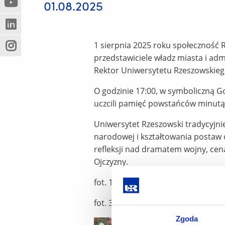
01.08.2025
(Nowe
(Link
innej
okno)
do
strony)
(Nowe
(Link
innej
okno)
do
strony)
1 sierpnia 2025 roku społeczność 
(Nowe
(Link
innej
przedstawiciele władz miasta i ad
okno)
do
strony)
Rektor Uniwersytetu Rzeszowskieg
innej
strony)
O godzinie 17:00, w symboliczną G
uczcili pamięć powstańców minutą 
Uniwersytet Rzeszowski tradycyjni
narodowej i kształtowania postaw
refleksji nad dramatem wojny, ceną
Ojczyzny.
fot. 1-2 Uniwersytet Rzeszowski
fot. 3-6 Grzegorz Bukała/ Urząd M
Zgoda