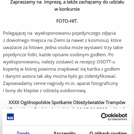
Zapraszamy na imprezę, a także zachęcamy do udziału
w konkursie
FOTO-HIT
.
Polegającej na wyeksponowaniu pojedynczego zdjęcia
z dowolnego miejsca na Ziemi (a nawet z kosmosu), które
uważacie za hitowe. Jedna osoba może wystawić trzy takie
pojedyncze fotki, każde opisane osobnym godłem. Po
wyeksponowaniu, należy zostawić w recepcji OSOTT-u
kopertę w której powinna znajdować się kartka z godłem
i danymi autora tak aby można było go zidentyfikować.
Zapowiadamy cenne nagrody m.in. aparat fotograficzny
i bony do klepów z odzieżą outdoorową.
XXXII Ogólnopolskie Spotkanie Obieżyświatów Trampów
i Turystów odbędzie się w dniach 11-12.11.2016 w Hotelu
Prezydenckim w Rzeszowie. Koszt Udziału to jedynie 10 zł za
całość.
Zgoda
Szczegóły
O plikach cookies