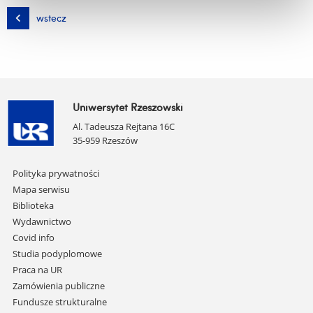
plik
wstecz
Uniwersytet Rzeszowski
Al. Tadeusza Rejtana 16C
35-959 Rzeszów
Pomiń
Polityka prywatności
nawigację
Mapa serwisu
i
Biblioteka
przejdź
Wydawnictwo
do
Covid info
treści
Studia podyplomowe
Praca na UR
Zamówienia publiczne
Fundusze strukturalne