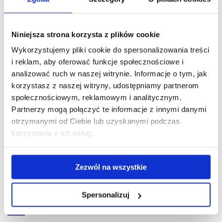
Wszelkie informacje u organizatorów
Niniejsza strona korzysta z plików cookie
Wydział Wychowania Fizycznego Uniwersytet Rzeszowski
Wykorzystujemy pliki cookie do spersonalizowania treści
i reklam, aby oferować funkcje społecznościowe i
Maciej Brożyna 509528761
analizować ruch w naszej witrynie. Informacje o tym, jak
Łukasz Godek 504639969
korzystasz z naszej witryny, udostępniamy partnerom
społecznościowym, reklamowym i analitycznym.
Partnerzy mogą połączyć te informacje z innymi danymi
Materiały do pobrania
otrzymanymi od Ciebie lub uzyskanymi podczas
korzystania z ich usług.
Pobierz
OSOTT Plakat 2016 plik do druku_1.pdf
(547.7 KiB)
plik
Zezwól na wszystkie
Pobierz
Program OSOTT 2016.pdf
(41.3 KiB)
Spersonalizuj
plik
Pobierz
OSOTT Plakat uniwersalny travelbit web.jpg
(272.6 KiB)