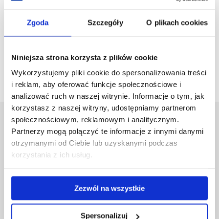
More info:
https://www.ur.edu.pl/en/courses-in-english/6-
year-md-program
Zgoda
Szczegóły
O plikach cookies
Niniejsza strona korzysta z plików cookie
wstecz
Wykorzystujemy pliki cookie do spersonalizowania treści
i reklam, aby oferować funkcje społecznościowe i
analizować ruch w naszej witrynie. Informacje o tym, jak
korzystasz z naszej witryny, udostępniamy partnerom
społecznościowym, reklamowym i analitycznym.
Uniwersytet Rzeszowski
Partnerzy mogą połączyć te informacje z innymi danymi
Al. Tadeusza Rejtana 16C
otrzymanymi od Ciebie lub uzyskanymi podczas
35-959 Rzeszów
korzystania z ich usług.
Pomiń
Polityka prywatności
nawigację
Mapa serwisu
Zezwól na wszystkie
i
Biblioteka
przejdź
Wydawnictwo
do
Covid info
Spersonalizuj