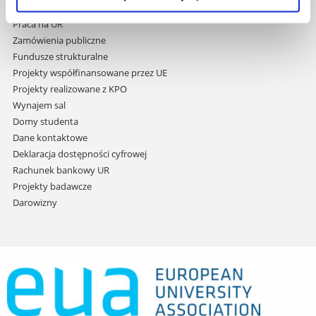
treści
Studia podyplomowe
Praca na UR
Zamówienia publiczne
Fundusze strukturalne
Projekty współfinansowane przez UE
Projekty realizowane z KPO
Wynajem sal
Domy studenta
Dane kontaktowe
Deklaracja dostępności cyfrowej
Rachunek bankowy UR
Projekty badawcze
Darowizny