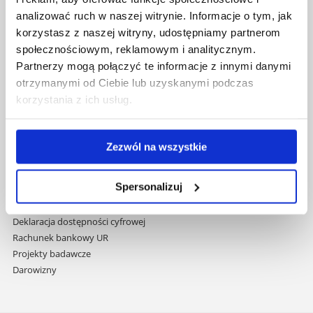
nawigację
Mapa serwisu
analizować ruch w naszej witrynie. Informacje o tym, jak
i
Biblioteka
korzystasz z naszej witryny, udostępniamy partnerom
przejdź
Wydawnictwo
społecznościowym, reklamowym i analitycznym.
do
Covid info
Partnerzy mogą połączyć te informacje z innymi danymi
treści
Studia podyplomowe
otrzymanymi od Ciebie lub uzyskanymi podczas
Praca na UR
korzystania z ich usług.
Zamówienia publiczne
Fundusze strukturalne
Projekty współfinansowane przez UE
Zezwól na wszystkie
Projekty realizowane z KPO
Wynajem sal
Spersonalizuj
Domy studenta
Dane kontaktowe
Deklaracja dostępności cyfrowej
Rachunek bankowy UR
Projekty badawcze
Darowizny