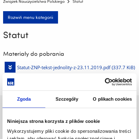
Związek Nauczycielstwa Polskiego
Statut
Rozwiń menu kategorii
Statut
Materiały do pobrania
Pobierz
Statut-ZNP-tekst-jednolity-z-23.11.2019.pdf
(337.7 KiB)
plik
Zgoda
Szczegóły
O plikach cookies
Uniwersytet Rzeszowski
Al. Tadeusza Rejtana 16C
Niniejsza strona korzysta z plików cookie
35-959 Rzeszów
Wykorzystujemy pliki cookie do spersonalizowania treści
Pomiń
Polityka prywatności
i reklam, aby oferować funkcje społecznościowe i