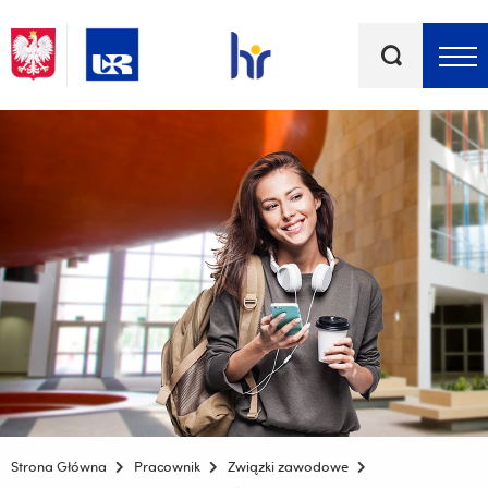
Słowa
kluczowe
Menu - górna belka
Strona Główna
Pracownik
Związki zawodowe