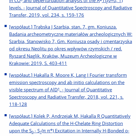
in CO
and deperturbation analysis of the A
Π
(ν=0, 1)
i
levels. - Journal of Quantitative Spectroscopy and Radiative
Transfer, 2019, vol. 234, s. 159-176
[współaut.] Trąbska J Szarbia, stan. 7, gm. Koniusza.
Badania archeometryczne materiałów archeologicznych W:
Szarbia, Stanowisko 7, Gm. Koniusza osady i cmentarzyska
od okresu Neolitu po okres wpływów rzymskich / red.
Ryszard Naglik. Kraków, Muzeum Archeologiczne w
Krakowie: 2019, S. 403-411
[współaut.] Hakalla R, Moore K, Lang I Fourier transform
emission spectroscopy and ab initio calculations on the
+
visible spectrum of AlD
. - Journal of Quantitative
Spectroscopy and Radiative Transfer, 2018, vol. 221, s.
118-128
[współaut.] Kolek P, Andrzejak M, Hakalla R Quantitatively
Adequate Calculations of the H-Chelate Ring Distortion
upon the S
- S
(π π*) Excitation in Internally H-Bonded o-
0
1