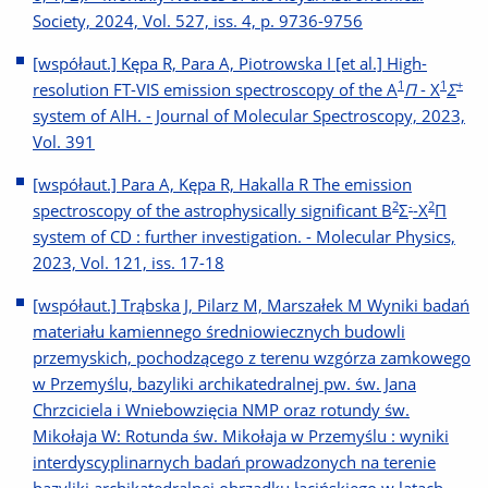
Society, 2024, Vol. 527, iss. 4, p. 9736-9756
[współaut.] Kępa R, Para A, Piotrowska I [et al.] High-
1
1
+
resolution FT-VIS emission spectroscopy of the A
Π
- Χ
Σ
system of AlH. - Journal of Molecular Spectroscopy, 2023,
Vol. 391
[współaut.] Para A, Kępa R, Hakalla R The emission
2
-
2
spectroscopy of the astrophysically significant B
Σ
-X
Π
system of CD : further investigation. - Molecular Physics,
2023, Vol. 121, iss. 17-18
[współaut.] Trąbska J, Pilarz M, Marszałek M Wyniki badań
materiału kamiennego średniowiecznych budowli
przemyskich, pochodzącego z terenu wzgórza zamkowego
w Przemyślu, bazyliki archikatedralnej pw. św. Jana
Chrzciciela i Wniebowzięcia NMP oraz rotundy św.
Mikołaja W: Rotunda św. Mikołaja w Przemyślu : wyniki
interdyscyplinarnych badań prowadzonych na terenie