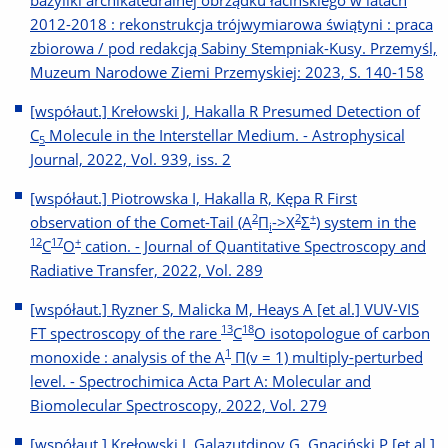
bazyliki archikatedralnej obrządku łacińskiego w latach
2012-2018 : rekonstrukcja trójwymiarowa świątyni : praca
zbiorowa / pod redakcją Sabiny Stempniak-Kusy. Przemyśl,
Muzeum Narodowe Ziemi Przemyskiej: 2023, S. 140-158
[współaut.] Krełowski J, Hakalla R Presumed Detection of
C
Molecule in the Interstellar Medium. - Astrophysical
5
Journal, 2022, Vol. 939, iss. 2
[współaut.] Piotrowska I, Hakalla R, Kępa R First
2
2
+
observation of the Comet-Tail (Α
Π
->Χ
Σ
) system in the
i
12
17
+
C
Ο
cation. - Journal of Quantitative Spectroscopy and
Radiative Transfer, 2022, Vol. 289
[współaut.] Ryzner S, Malicka M, Heays A [et al.] VUV-VIS
13
18
FT spectroscopy of the rare
C
O isotopologue of carbon
1
monoxide : analysis of the A
Π(v = 1) multiply-perturbed
level. - Spectrochimica Acta Part A: Molecular and
Biomolecular Spectroscopy, 2022, Vol. 279
[współaut.] Krełowski J, Galazutdinov G, Gnaciński P [et al.]