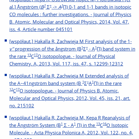
1
+
1
al.] Ångström (
B
Σ
->
A
Π) 0-1 and 1-1 bands in isotopic
CO molecules : further investigations. - Journal of Physics
B. Atomic, Molecular and Optical Physics, 2014, Vol. 47,
iss. 4, Article number 045101
[współaut.] Hakalla R, Zachwieja M First analysis of the 1-
1
+
1
v''
progression of the ångstrom (B
Σ
- A
Π) band system in
13
17
the rare
C
O isotopologue. - Journal of Physical
Chemistry. A, 2013, Vol. 117, iss. 47, s. 12299-12312
[współaut.] Hakalla R, Zachwieja M Extended analysis of
1
+
1
the A~41ngström band system (B
Σ
A
Π) in the rare
12
17
C
O isotopologue. - Journal of Physics B. Atomic,
Molecular and Optical Physics, 2012, Vol. 45, iss. 21, art.
no. 215102
[współaut.] Hakalla R, Zachwieja M, Kępa R Reanalysis of
1
1
13
16
the Ångström System (B
Σ - A
Π) in the
C
O Isotopic
Molecule. - Acta Physica Polonica A, 2012, Vol. 122, no. 4,