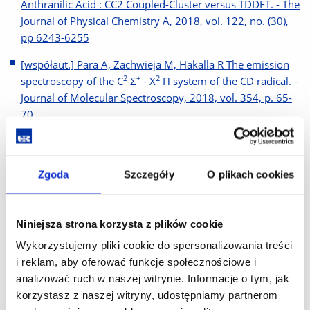
Anthranilic Acid : CC2 Coupled-Cluster versus TDDFT. - The
Journal of Physical Chemistry A, 2018, vol. 122, no. (30),
pp 6243-6255
[współaut.] Para A, Zachwieja M, Hakalla R The emission
2
+
2
spectroscopy of the C
Σ
- X
Π system of the CD radical. -
Journal of Molecular Spectroscopy, 2018, vol. 354, p. 65-
70
[współaut.] Hakalla R, Kolek P, Zachwieja M The new
3
-
3
investigation of the b
Σ
- a
Π system of AIH. - Journal of
Quantitative Spectroscopy and Radiative Transfer, 2017,
Zgoda
Szczegóły
O plikach cookies
vol. 187, s. 167-177
[współaut.] Moore K, Lang I The emission spectroscopy of
Niniejsza strona korzysta z plików cookie
AID in the visible region : experimental and theoretical
Wykorzystujemy pliki cookie do spersonalizowania treści
investigations. - Journal of Quantitative Spectroscopy and
i reklam, aby oferować funkcje społecznościowe i
Radiative Transfer, 2017, vol. 196, s. 103-111
analizować ruch w naszej witrynie. Informacje o tym, jak
[współaut.] Hakalla R, Niu M, Field R [et al.] VIS and VUV
korzystasz z naszej witryny, udostępniamy partnerom
12
17