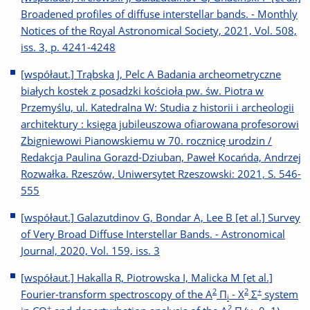
Broadened profiles of diffuse interstellar bands. - Monthly
Notices of the Royal Astronomical Society, 2021, Vol. 508,
iss. 3, p. 4241-4248
[współaut.] Trąbska J, Pelc A Badania archeometryczne
białych kostek z posadzki kościoła pw. św. Piotra w
Przemyślu, ul. Katedralna W: Studia z historii i archeologii
architektury : księga jubileuszowa ofiarowana profesorowi
Zbigniewowi Pianowskiemu w 70. rocznicę urodzin /
Redakcja Paulina Gorazd-Dziuban, Paweł Kocańda, Andrzej
Rozwałka. Rzeszów, Uniwersytet Rzeszowski: 2021, S. 546-
555
[współaut.] Galazutdinov G, Bondar A, Lee B [et al.] Survey
of Very Broad Diffuse Interstellar Bands. - Astronomical
Journal, 2020, Vol. 159, iss. 3
[współaut.] Hakalla R, Piotrowska I, Malicka M [et al.]
2
2
+
Fourier-transform spectroscopy of the A
Π
- X
Σ
system
i
+
2