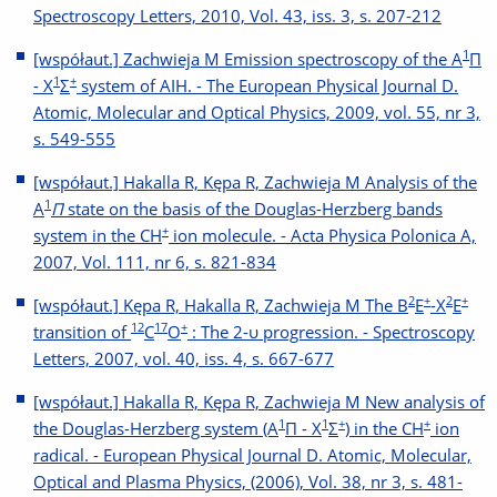
Spectroscopy Letters, 2010, Vol. 43, iss. 3, s. 207-212
1
[współaut.] Zachwieja M Emission spectroscopy of the A
Π
1
+
- X
Σ
system of AIH. - The European Physical Journal D.
Atomic, Molecular and Optical Physics, 2009, vol. 55, nr 3,
s. 549-555
[współaut.] Hakalla R, Kępa R, Zachwieja M Analysis of the
1
A
Π
state on the basis of the Douglas-Herzberg bands
+
system in the CH
ion molecule. - Acta Physica Polonica A,
2007, Vol. 111, nr 6, s. 821-834
2
+
2
+
[współaut.] Kępa R, Hakalla R, Zachwieja M The B
Ε
-X
Ε
12
17
+
transition of
C
O
: The 2-υ progression. - Spectroscopy
Letters, 2007, vol. 40, iss. 4, s. 667-677
[współaut.] Hakalla R, Kępa R, Zachwieja M New analysis of
1
1
+
+
the Douglas-Herzberg system (A
Π - X
Σ
) in the CH
ion
radical. - European Physical Journal D. Atomic, Molecular,
Optical and Plasma Physics, (2006), Vol. 38, nr 3, s. 481-