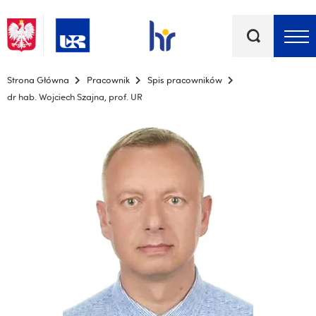
Słowa
kluczowe
Menu - górna belka
Strona Główna
Pracownik
Spis pracowników
dr hab. Wojciech Szajna, prof. UR