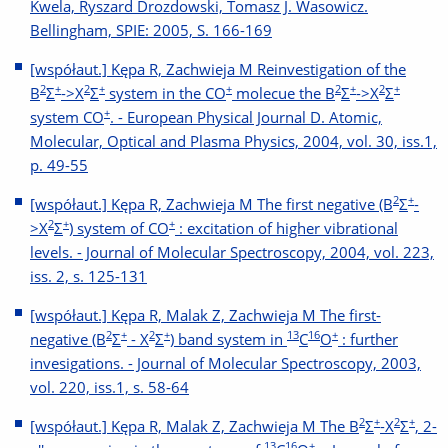
Kwela, Ryszard Drozdowski, Tomasz J. Wasowicz.
Bellingham, SPIE: 2005, S. 166-169
[współaut.] Kępa R, Zachwieja M Reinvestigation of the
2
+
2
+
+
2
+
2
+
B
Σ
->X
Σ
system in the CO
molecue the B
Σ
->X
Σ
+
system CO
. - European Physical Journal D. Atomic,
Molecular, Optical and Plasma Physics, 2004, vol. 30, iss.1,
p. 49-55
2
+
[współaut.] Kępa R, Zachwieja M The first negative (B
Σ
-
2
+
+
>X
Σ
) system of CO
: excitation of higher vibrational
levels. - Journal of Molecular Spectroscopy, 2004, vol. 223,
iss. 2, s. 125-131
[współaut.] Kępa R, Malak Z, Zachwieja M The first-
2
+
2
+
13
16
+
negative (B
Σ
- X
Σ
) band system in
C
O
: further
invesigations. - Journal of Molecular Spectroscopy, 2003,
vol. 220, iss.1, s. 58-64
2
+
2
+
[współaut.] Kępa R, Malak Z, Zachwieja M The B
Σ
-X
Σ
, 2-
13
16
+