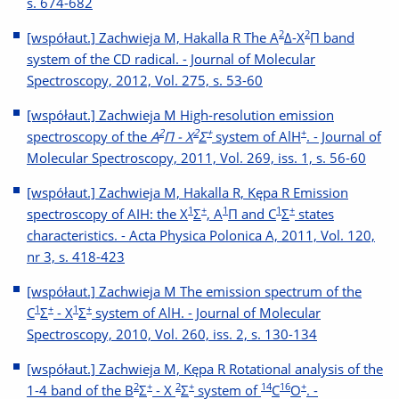
s. 674-682
2
2
[współaut.] Zachwieja M, Hakalla R The A
Δ-X
Π band
system of the CD radical. - Journal of Molecular
Spectroscopy, 2012, Vol. 275, s. 53-60
[współaut.] Zachwieja M High-resolution emission
2
2
+
+
spectroscopy of the
A
Π - X
Σ
system of AlH
. - Journal of
Molecular Spectroscopy, 2011, Vol. 269, iss. 1, s. 56-60
[współaut.] Zachwieja M, Hakalla R, Kępa R Emission
1
+
1
1
+
spectroscopy of AIH: the X
Σ
, A
Π and C
Σ
states
characteristics. - Acta Physica Polonica A, 2011, Vol. 120,
nr 3, s. 418-423
[współaut.] Zachwieja M The emission spectrum of the
1
+
1
+
C
Σ
- X
Σ
system of AlH. - Journal of Molecular
Spectroscopy, 2010, Vol. 260, iss. 2, s. 130-134
[współaut.] Zachwieja M, Kępa R Rotational analysis of the
2
+
2
+
14
16
+
1-4 band of the B
Σ
- X
Σ
system of
C
O
. -