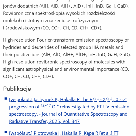
jonów dodatnich (AlH, AlD, AlH+, AlD+, InH, InD, GaH, GaD).
Rowibroniczna spektroskopia wysokich rozdzielczości
molekuł o istotnym znaczeniu astrofizycznym
i środowiskowym (CO, CO+, CH, CD, CH+, CD+).
High-resolution Fourier-transform emission spectroscopy of
hydrides and deuterides of selected group IIIA metals and
their positive ions (AlH, AlD, AlH+, AlD+, InH, InD, GaH, GaD).
High-resolution rovibronic spectroscopy of molecules with
significant astrophysical and environmental importance (CO,
CO+, CH, CD, CH+, CD+).
Publikacje
2
+
2
+
[współaut.] Jachymek K, Hakalla R The B
Σ
- X
Σ
, 0 - ν''
12
17
+
progression of
C
O
reinvestigated by FT-UV emission
spectroscopy. - Journal of Quantitative Spectroscopy and
Radiative Transfer, 2025, Vol. 347
[współaut.] Piotrowska I, Hakalla R, Kępa R [et al.] FT