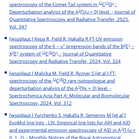
12
17
+
spectroscopy of the Comet-Tail system in
C
O
:
2
Deperturbation analysis of the A
Π
(υ = 0) level. - Journal of
i
Quantitative Spectroscopy and Radiative Transfer, 2025,
Vol. 347
[współaut.] Kępa R, Field R, Hakalla R FT-UV emission
2
+
spectroscopy of the 0 − ν'' progression bands of the Β
Σ
−
2
+
12
16
+
Χ
Σ
system of
C
O
. - Journal of Quantitative
Spectroscopy and Radiative Transfer, 2024, Vol. 324
[współaut.] Malicka M, Field R, Ryzner S [et al.] FT-
12
18
spectroscopy of the
C
O rare isotopologue and
1
deperturbation analysis of the A
Π(v = 3) level. -
Spectrochimica Acta Part A: Molecular and Biomolecular
Spectroscopy, 2024, Vol. 312
[współaut.] Yurchenko S, Hakalla R, Semenov M [et al.]
ExoMol line lists - LIV. Empirical line lists for AlH and AlD
1
and experimental emission spectroscopy of AlD in A
Π (υ =
0, 1, 2). - Monthly Notices of the Royal Astronomical