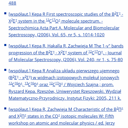
488
2
+
[współaut.] Kępa R First spectroscopic studies of the B
Σ
-
2
+
12
17
+
X
Σ
system in the
C
O
molecule spectrum. -
Spectrochimica Acta Part A. Molecular and Biomolecular
Spectroscopy, (2006), Vol. 65, nr 5, s. 1014-1020
[współaut.] Kępa R, Hakalla R, Zachwieja M The 1-v" bands
2
+
2
+
12
17
+
progression of the B
Σ
- X
Σ
system of
C
O
. - Journal
of Molecular Spectroscopy, (2006), Vol. 240, nr 1, s. 75-80
[współaut.] Kępa R Analiza układu pierwszego ujemnego
2
+
2
+
(B
Σ
- x
Σ
) w widmach izotopowych molekuł jonowych
12
16
+
13
16
+
12
17
+
C
0
,
C
0
oraz
C
0
/ Wojciech Szajna ; prom.
Ryszard Kępa. Rzeszów, Uniwerystet Rzeszowski. Wydział
Matematyczno-Przyrodniczy. Instytut Fizyki: 2005, 211 k.
2
+
[współaut.] Kępa R, Zachwieja M Characteristic of the B
Π
2
+
+
and X
Π
states in the CO
isotopic molecules W: Fifth
workshop on atomic and molecular physics / ed. Jerzy