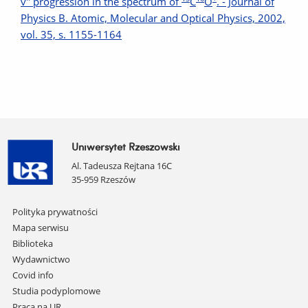
v'' progression in the spectrum of
C
O
. - Journal of
Physics B. Atomic, Molecular and Optical Physics, 2002,
vol. 35, s. 1155-1164
Uniwersytet Rzeszowski
Al. Tadeusza Rejtana 16C
35-959 Rzeszów
Pomiń
Polityka prywatności
nawigację
Mapa serwisu
i
Biblioteka
przejdź
Wydawnictwo
do
Covid info
treści
Studia podyplomowe
Praca na UR